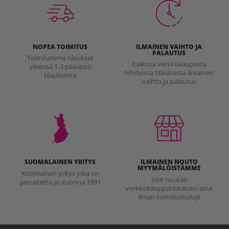
NOPEA TOIMITUS
ILMAINEN VAIHTO JA
PALAUTUS
Toimitamme tilaukset
Kaikissa verkkokaupasta
yleensä 1-3 päivässä
tehdyissä tilauksissa ilmainen
tilauksesta
vaihto ja palautus
SUOMALAINEN YRITYS
ILMAINEN NOUTO
MYYMÄLÖISTÄMME
Kotimainen yritys joka on
Voit noutaa
perustettu jo vuonna 1991
verkkokauppatilauksesi aina
ilman toimituskuluja