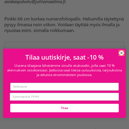
asiakaspalvelu@juhlamaailma.fi
.
Pinkki 66 cm korkea numerofoliopallo. Heliumilla täytettynä
pysyy ilmassa noin viikon. Voidaan täyttää myös ilmalla ja
ripustaa esim. siimalla roikkumaan.
Lisätietoja
Tilaa uutiskirje, saat -10 %
Uutena tilaajana lähetämme sinulle etukoodin, jolla saat 10 %
Varoitukset
alennuksen ostoksestasi. Jatkossa saat tietoa uutuuksista, tarjouksista
ja eduista ensimmäisten joukossa.
Email
Tämä tuote ei ole noudettavissa yhdestäkään
myymälästä
birthday
Tarkista saatavuus muissa myymälöissä
Tilaa