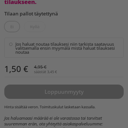
tilaukseen.
Tilaan pallot täytettynä
Ei
Kyllä
Jos haluat noutaa tilauksesi niin tarkista saatavuus
valitsemalla ensin myymälä mistä haluat tilauksesi
noutaa
1,50 €
4,95 €
säästät 3,45 €
Loppuunmyyty
Hinta sisältää veron.
Toimituskulut
lasketaan kassalla.
Jos haluamaasi määrää ei ole varastossa tai tarvitset
suuremman erän, ota yhteyttä asiakaspalveluumme: