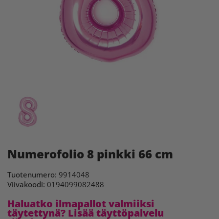
Numerofolio 8 pinkki 66 cm
Tuotenumero:
9914048
Viivakoodi:
0194099082488
Haluatko ilmapallot valmiiksi
täytettynä? Lisää täyttöpalvelu