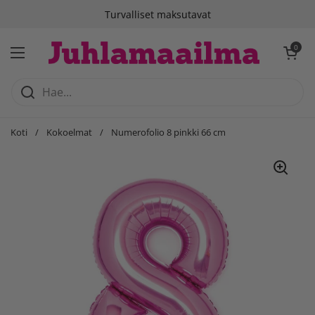
Siirry sisältöön
Turvalliset maksutavat
Avaa ostosko
0
Avaa valikko
Koti
/
Kokoelmat
/
Numerofolio 8 pinkki 66 cm