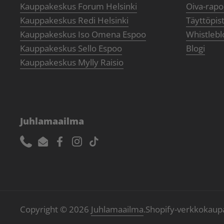
Kauppakeskus Forum Helsinki
Oiva-rapor
Kauppakeskus Redi Helsinki
Täyttöpis
Kauppakeskus Iso Omena Espoo
Whistlebl
Kauppakeskus Sello Espoo
Blogi
Kauppakeskus Mylly Raisio
Juhlamaailma
Phone
Email
Facebook
Instagram
TikTok
Copyright © 2026
Juhlamaailma
.
Shopify-verkkokaup