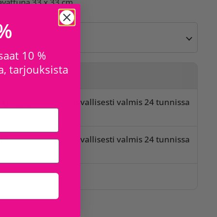
avattuna 33 x 33 cm
 %
 saat 10 %
, tarjouksista
sta
o Omena
Tavallisesti valmis 24 tunnissa
t
lo
Tavallisesti valmis 24 tunnissa
t
issa myymälöissä