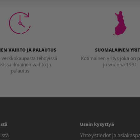
EN VAIHTO JA PALAUTUS
SUOMALAINEN YRIT
a verkkokaupasta tehdyissä
Kotimainen yritys joka on p
ksissa ilmainen vaihto ja
jo vuonna 1991
palautus
istä
Usein kysyttyä
istä
Yhteystiedot ja asiakasp