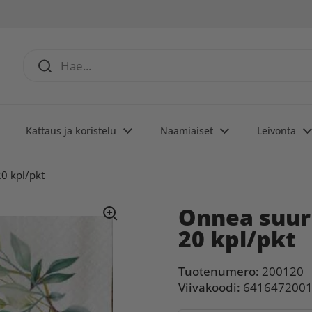
Kattaus ja koristelu
Naamiaiset
Leivonta
20 kpl/pkt
Onnea suuri
20 kpl/pkt
Tuotenumero:
200120
Viivakoodi:
641647200