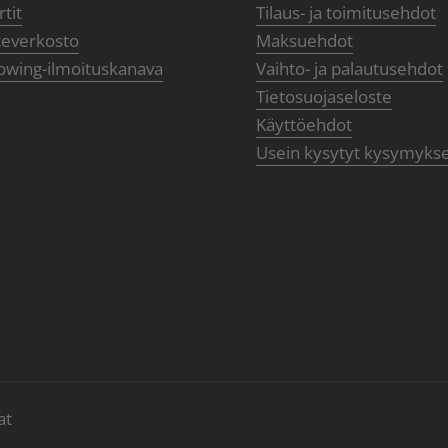
tit
Tilaus- ja toimitusehdot
teverkosto
Maksuehdot
owing-ilmoituskanava
Vaihto- ja palautusehdot
Tietosuojaseloste
Käyttöehdot
Usein kysytyt kysymyks
at