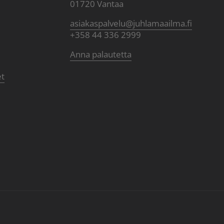
01720 Vantaa
asiakaspalvelu@juhlamaailma.fi
+358 44 336 2999
Anna palautetta
et