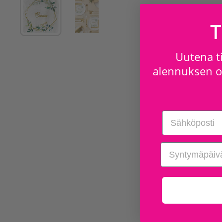
T
Uutena ti
alennuksen os
Email
birthday