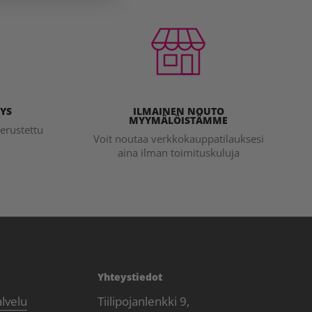
YS
ILMAINEN NOUTO
MYYMÄLÖISTÄMME
erustettu
Voit noutaa verkkokauppatilauksesi
aina ilman toimituskuluja
Yhteystiedot
alvelu
Tiilipojanlenkki 9,