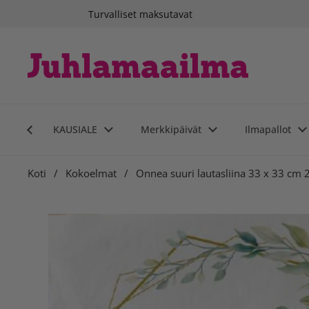
Siirry sisältöön
Turvalliset maksutavat
KAUSIALE
Merkkipäivät
Ilmapallot
Koti
/
Kokoelmat
/
Onnea suuri lautasliina 33 x 33 cm 