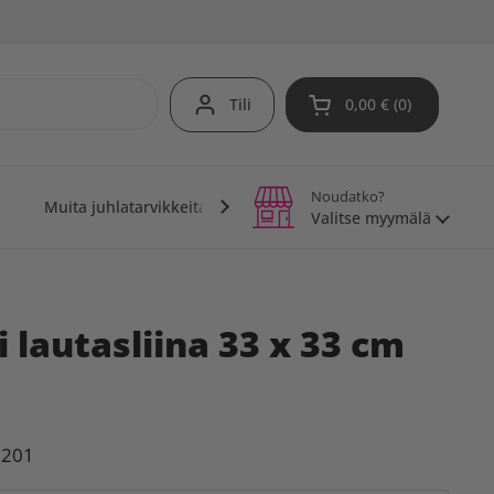
Tili
0,00 €
0
Avaa ostoskori
Noudatko?
Muita juhlatarvikkeita
Teemajuhlat
Vinkit j
Valitse myymälä
 lautasliina 33 x 33 cm
1201