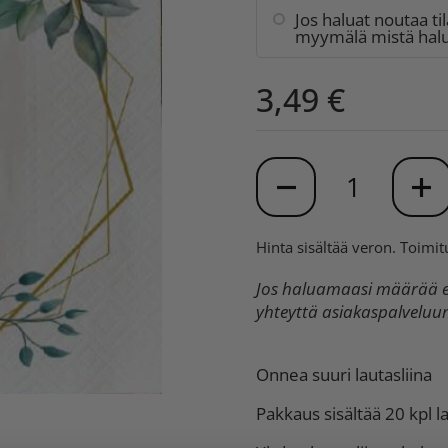
Jos haluat noutaa ti
myymälä mistä halua
3,49 €
Määrä
Hinta sisältää veron.
Toimit
Jos haluamaasi määrää ei
yhteyttä asiakaspalvelu
Onnea suuri lautasliina
Pakkaus sisältää 20 kpl la