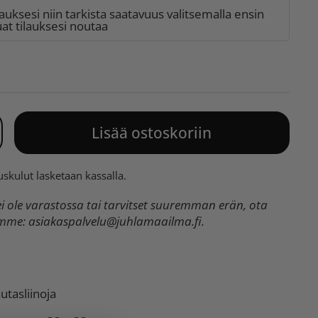
lauksesi niin tarkista saatavuus valitsemalla ensin
t tilauksesi noutaa
Lisää ostoskoriin
uskulut
lasketaan kassalla.
 ole varastossa tai tarvitset suuremman erän, ota
umme:
asiakaspalvelu@juhlamaailma.fi
.
utasliinoja