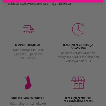
Tarkista saatavuus muissa myymälöissä
NOPEA TOIMITUS
ILMAINEN VAIHTO JA
PALAUTUS
Toimitamme tilaukset
Kaikissa verkkokaupasta
yleensä 1-3 päivässä
tehdyissä tilauksissa ilmainen
tilauksesta
vaihto ja palautus
SUOMALAINEN YRITYS
ILMAINEN NOUTO
MYYMÄLÖISTÄMME
Kotimainen yritys joka on