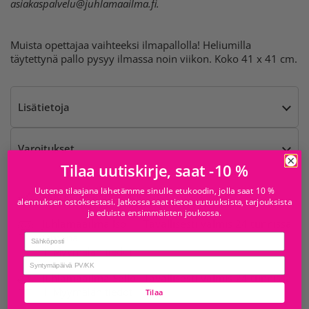
asiakaspalvelu@juhlamaailma.fi
.
Muista opettajaa vaihteeksi ilmapallolla! Heliumilla
täytettynä pallo pysyy ilmassa noin viikon. Koko 41 x 41 cm.
Lisätietoja
Varoitukset
Tilaa uutiskirje, saat -10 %
Uutena tilaajana lähetämme sinulle etukoodin, jolla saat 10 %
Saatavilla kohteesta
alennuksen ostoksestasi. Jatkossa saat tietoa uutuuksista, tarjouksista
ja eduista ensimmäisten joukossa.
Juhlamaailma Iso
Tavallisesti valmis 24 tunnissa
Omena
Email
Myymälän tiedot
birthday
Juhlamaailma Sello
Tavallisesti valmis 24 tunnissa
Myymälän tiedot
Tilaa