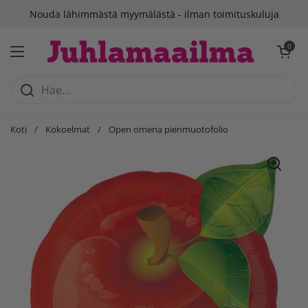
Siirry sisältöön
Nouda lähimmästä myymälästä - ilman toimituskuluja
Avaa ostosko
0
Avaa valikko
Koti
/
Kokoelmat
/
Open omena pienmuotofolio