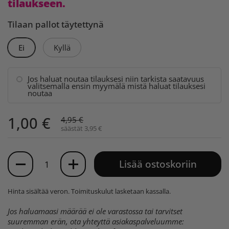
tilaukseen.
Tilaan pallot täytettynä
Ei
Kyllä
Jos haluat noutaa tilauksesi niin tarkista saatavuus
valitsemalla ensin myymälä mistä haluat tilauksesi
noutaa
1,00 €
4,95 €
säästät 3,95 €
Määrä
Lisää ostoskoriin
Hinta sisältää veron.
Toimituskulut
lasketaan kassalla.
Jos haluamaasi määrää ei ole varastossa tai tarvitset
suuremman erän, ota yhteyttä asiakaspalveluumme: