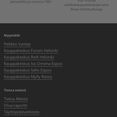
Voit noutaa
perustettu jo vuonna 1991
verkkokauppatilauksesi aina
ilman toimituskuluja
Myymälät
Petikko Vantaa
Kauppakeskus Forum Helsinki
Kauppakeskus Redi Helsinki
Kauppakeskus Iso Omena Espoo
Kauppakeskus Sello Espoo
Kauppakeskus Mylly Raisio
Tietoa meistä
Tietoa Meistä
Oiva-raportit
Täyttöpisteverkosto