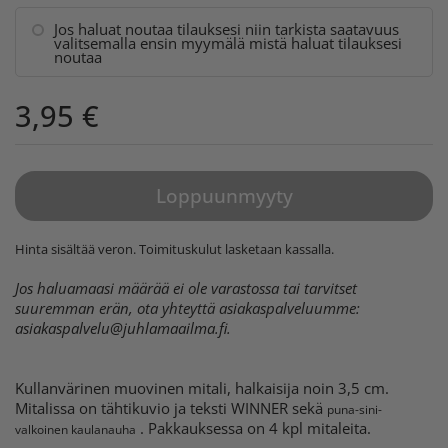
Jos haluat noutaa tilauksesi niin tarkista saatavuus
valitsemalla ensin myymälä mistä haluat tilauksesi
noutaa
3,95 €
Loppuunmyyty
Hinta sisältää veron.
Toimituskulut
lasketaan kassalla.
Jos haluamaasi määrää ei ole varastossa tai tarvitset
suuremman erän, ota yhteyttä asiakaspalveluumme:
asiakaspalvelu@juhlamaailma.fi
.
Kullanvärinen muovinen mitali, halkaisija noin 3,5 cm.
Mitalissa on tähtikuvio ja teksti WINNER sekä
puna-sini-
. Pakkauksessa on 4 kpl mitaleita.
valkoinen kaulanauha