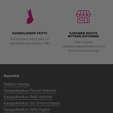
SUOMALAINEN YRITYS
ILMAINEN NOUTO
MYYMÄLÖISTÄMME
Kotimainen yritys joka on
Voit noutaa
perustettu jo vuonna 1991
verkkokauppatilauksesi aina
ilman toimituskuluja
Myymälät
Petikko Vantaa
Kauppakeskus Forum Helsinki
Kauppakeskus Redi Helsinki
Kauppakeskus Iso Omena Espoo
Kauppakeskus Sello Espoo