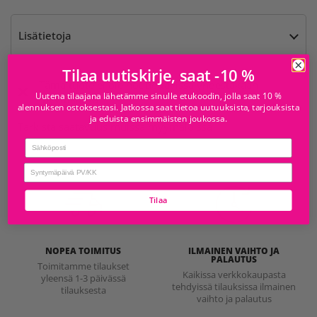
Lisätietoja
Tilaa uutiskirje, saat -10 %
Tämä tuote ei ole noudettavissa yhdestäkään
Uutena tilaajana lähetämme sinulle etukoodin, jolla saat 10 %
myymälästä
alennuksen ostoksestasi. Jatkossa saat tietoa uutuuksista, tarjouksista
ja eduista ensimmäisten joukossa.
Tarkista saatavuus muissa myymälöissä
Email
birthday
Tilaa
NOPEA TOIMITUS
ILMAINEN VAIHTO JA
PALAUTUS
Toimitamme tilaukset
Kaikissa verkkokaupasta
yleensä 1-3 päivässä
tehdyissä tilauksissa ilmainen
tilauksesta
vaihto ja palautus