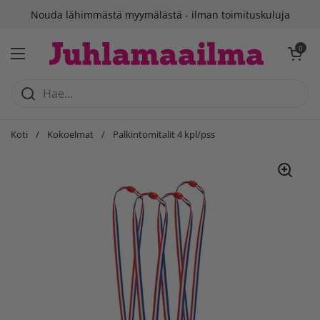
Siirry sisältöön
Nouda lähimmästä myymälästä - ilman toimituskuluja
Avaa ostosko
0
Avaa valikko
Koti
/
Kokoelmat
/
Palkintomitalit 4 kpl/pss