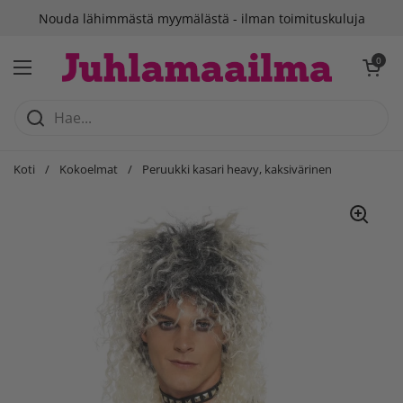
Siirry sisältöön
Nouda lähimmästä myymälästä - ilman toimituskuluja
Avaa ostosko
0
Avaa valikko
Koti
/
Kokoelmat
/
Peruukki kasari heavy, kaksivärinen