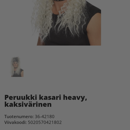
Peruukki kasari heavy,
kaksivärinen
Tuotenumero:
36-42180
Viivakoodi:
5020570421802