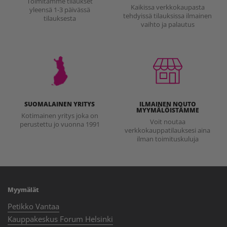
Toimitamme tilaukset
Kaikissa verkkokaupasta
yleensä 1-3 päivässä
tehdyissä tilauksissa ilmainen
tilauksesta
vaihto ja palautus
SUOMALAINEN YRITYS
ILMAINEN NOUTO
MYYMÄLÖISTÄMME
Kotimainen yritys joka on
Voit noutaa
perustettu jo vuonna 1991
verkkokauppatilauksesi aina
ilman toimituskuluja
Myymälät
Petikko Vantaa
Kauppakeskus Forum Helsinki