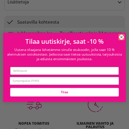
Lisätietoja
Saatavilla kohteesta
Juhlamaailma Iso
Tavallisesti valmis 24 tunnissa
Omena
Tilaa uutiskirje, saat -10 %
Myymälän tiedot
Uutena tilaajana lähetämme sinulle etukoodin, jolla saat 10 %
alennuksen ostoksestasi. Jatkossa saat tietoa uutuuksista, tarjouksista
Juhlamaailma Sello
Tavallisesti valmis 24 tunnissa
ja eduista ensimmäisten joukossa.
Myymälän tiedot
Email
Tarkista saatavuus muissa myymälöissä
birthday
Tilaa
NOPEA TOIMITUS
ILMAINEN VAIHTO JA
PALAUTUS