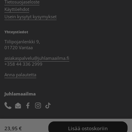
Tietosuojaseloste
Käyttöehdot
Usein kysytyt kysymykset
Yhteystiedot
Tiilipojanlenkki 9,
01720 Vantaa
asiakaspalvelu@juhlamaailma.fi
+358 44 336 2999
Anna palautetta
Juhlamaailma
Phone
Email
Facebook
Instagram
TikTok
23,95 €
Lisää ostoskoriin
Copyright © 2026
Juhlamaailma
.
Shopify-verkkokaupat