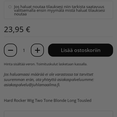
Jos haluat noutaa tilauksesi niin tarkista saatavuus
valitsemalla ensin myymälä mistä haluat tilauksesi
noutaa
23,95 €
Määrä
Lisää ostoskoriin
Hinta sisältää veron.
Toimituskulut
lasketaan kassalla.
Jos haluamaasi määrää ei ole varastossa tai tarvitset
suuremman erän, ota yhteyttä asiakaspalveluumme:
asiakaspalvelu@juhlamaailma.fi
.
Hard Rocker Wig Two Tone Blonde Long Tousled