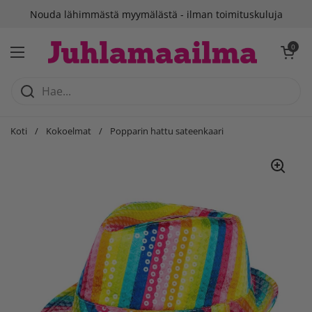
Siirry sisältöön
Nouda lähimmästä myymälästä - ilman toimituskuluja
Avaa ostosko
0
Avaa valikko
Koti
/
Kokoelmat
/
Popparin hattu sateenkaari