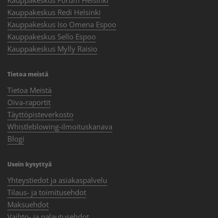
Kauppakeskus Redi Helsinki
Kauppakeskus Iso Omena Espoo
Kauppakeskus Sello Espoo
Kauppakeskus Mylly Raisio
Tietoa meistä
Tietoa Meistä
Oiva-raportit
Täyttöpisteverkosto
Whistleblowing-ilmoituskanava
Blogi
Usein kysyttyä
Yhteystiedot ja asiakaspalvelu
Tilaus- ja toimitusehdot
Maksuehdot
Vaihto- ja palautusehdot