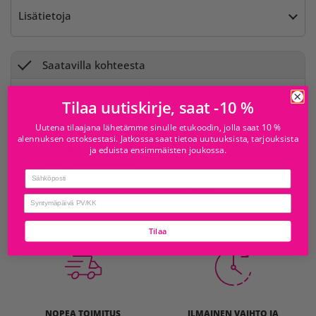
Lisätietoja
Saatavilla kohteesta
Juhlamaailma Iso
Tavallisesti valmis 24 tunnissa
Tilaa uutiskirje, saat -10 %
Omena
Myymälän tiedot
Uutena tilaajana lähetämme sinulle etukoodin, jolla saat 10 %
alennuksen ostoksestasi. Jatkossa saat tietoa uutuuksista, tarjouksista
Juhlamaailma Sello
Tavallisesti valmis 24 tunnissa
ja eduista ensimmäisten joukossa.
Myymälän tiedot
Email
Tarkista saatavuus muissa myymälöissä
birthday
Tilaa
NOPEA TOIMITUS
ILMAINEN VAIHTO JA