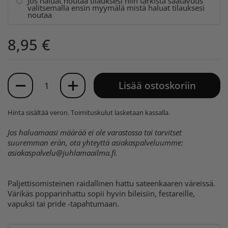
Jos haluat noutaa tilauksesi niin tarkista saatavuus
valitsemalla ensin myymälä mistä haluat tilauksesi
noutaa
8,95 €
Määrä
Lisää ostoskoriin
Hinta sisältää veron.
Toimituskulut
lasketaan kassalla.
Jos haluamaasi määrää ei ole varastossa tai tarvitset
suuremman erän, ota yhteyttä asiakaspalveluumme:
asiakaspalvelu@juhlamaailma.fi
.
Paljettisomisteinen raidallinen hattu sateenkaaren väreissä.
Värikäs popparinhattu sopii hyvin bileisiin, festareille,
vapuksi tai pride -tapahtumaan.