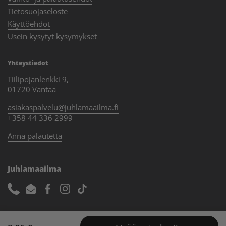
Tietosuojaseloste
Käyttöehdot
Usein kysytyt kysymykset
Yhteystiedot
Tiilipojanlenkki 9,
01720 Vantaa
asiakaspalvelu@juhlamaailma.fi
+358 44 336 2999
Anna palautetta
Juhlamaailma
Phone
Email
Facebook
Instagram
TikTok