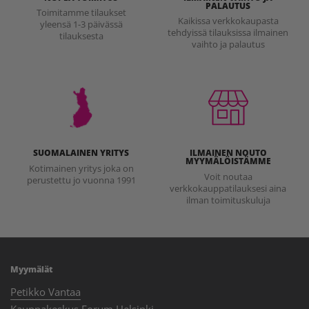
PALAUTUS
Toimitamme tilaukset
Kaikissa verkkokaupasta
yleensä 1-3 päivässä
tehdyissä tilauksissa ilmainen
tilauksesta
vaihto ja palautus
SUOMALAINEN YRITYS
ILMAINEN NOUTO
MYYMÄLÖISTÄMME
Kotimainen yritys joka on
Voit noutaa
perustettu jo vuonna 1991
verkkokauppatilauksesi aina
ilman toimituskuluja
Myymälät
Petikko Vantaa
Kauppakeskus Forum Helsinki