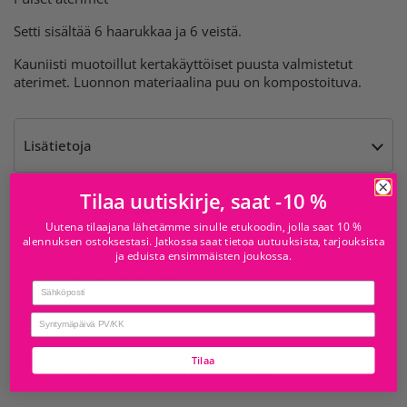
Setti sisältää 6 haarukkaa ja 6 veistä.
Kauniisti muotoillut kertakäyttöiset puusta valmistetut
aterimet. Luonnon materiaalina puu on kompostoituva.
Lisätietoja
Tilaa uutiskirje, saat -10 %
Saatavilla kohteesta
Uutena tilaajana lähetämme sinulle etukoodin, jolla saat 10 %
alennuksen ostoksestasi. Jatkossa saat tietoa uutuuksista, tarjouksista
Juhlamaailma Iso
Tavallisesti valmis 24 tunnissa
ja eduista ensimmäisten joukossa.
Omena
Myymälän tiedot
Email
Juhlamaailma Sello
Tavallisesti valmis 24 tunnissa
birthday
Myymälän tiedot
Tilaa
Tarkista saatavuus muissa myymälöissä