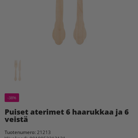
-38%
Puiset aterimet 6 haarukkaa ja 6
veistä
Tuotenumero:
21213