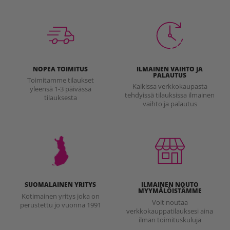
NOPEA TOIMITUS
ILMAINEN VAIHTO JA
PALAUTUS
Toimitamme tilaukset
Kaikissa verkkokaupasta
yleensä 1-3 päivässä
tehdyissä tilauksissa ilmainen
tilauksesta
vaihto ja palautus
SUOMALAINEN YRITYS
ILMAINEN NOUTO
MYYMÄLÖISTÄMME
Kotimainen yritys joka on
Voit noutaa
perustettu jo vuonna 1991
verkkokauppatilauksesi aina
ilman toimituskuluja