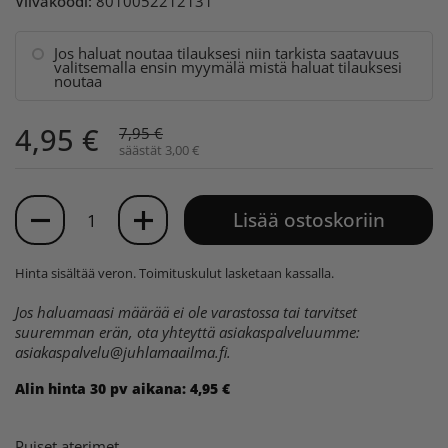
Viivakoodi:
8010052212131
Jos haluat noutaa tilauksesi niin tarkista saatavuus
valitsemalla ensin myymälä mistä haluat tilauksesi
noutaa
4,95 €
7,95 €
säästät 3,00 €
Määrä
Lisää ostoskoriin
Hinta sisältää veron.
Toimituskulut
lasketaan kassalla.
Jos haluamaasi määrää ei ole varastossa tai tarvitset
suuremman erän, ota yhteyttä asiakaspalveluumme:
asiakaspalvelu@juhlamaailma.fi
.
Alin hinta 30 pv aikana:
4,95 €
Puiset aterimet