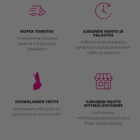
NOPEA TOIMITUS
ILMAINEN VAIHTO JA
PALAUTUS
Toimitamme tilaukset
Kaikissa verkkokaupasta
yleensä 1-3 päivässä
tehdyissä tilauksissa ilmainen
tilauksesta
vaihto ja palautus
SUOMALAINEN YRITYS
ILMAINEN NOUTO
MYYMÄLÖISTÄMME
Kotimainen yritys joka on
Voit noutaa
perustettu jo vuonna 1991
verkkokauppatilauksesi aina
ilman toimituskuluja