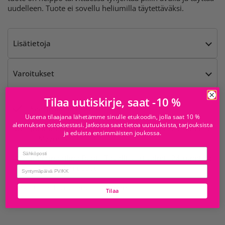
uudelleen. Tuote ei sovellu heliumilla täytettäväksi.
Lisätietoja
Varoitukset
Tilaa uutiskirje, saat -10 %
Saatavilla kohteesta
Uutena tilaajana lähetämme sinulle etukoodin, jolla saat 10 %
alennuksen ostoksestasi. Jatkossa saat tietoa uutuuksista, tarjouksista
Juhlamaailma Sello
Tavallisesti valmis 24 tunnissa
ja eduista ensimmäisten joukossa.
Myymälän tiedot
Email
Juhlamaailma Redi
Tavallisesti valmis 24 tunnissa
Myymälän tiedot
birthday
Tarkista saatavuus muissa myymälöissä
Tilaa