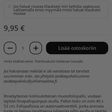
Jos haluat noutaa tilauksesi niin tarkista saatavuus
valitsemalla ensin myymälä mistä haluat tilauksesi
noutaa
9,95 €
Määrä
Lisää ostoskoriin
Hinta sisältää veron.
Toimituskulut
lasketaan kassalla.
Jos haluamaasi määrää ei ole varastossa tai tarvitset
suuremman erän, ota yhteyttä asiakaspalveluumme:
asiakaspalvelu@juhlamaailma.fi
.
Ilmatäytteinen kolmiulotteinen muotofoliopallo, voidaan
täyttää ilmapallopumpun avulla. Pallon koko on noin 40 x
53 cm. Foliopallossa on automaattiventtiili, jonka ansiosta
tuote on helppo tarvittaessa tyhjentää pillin avulla ja täyttää