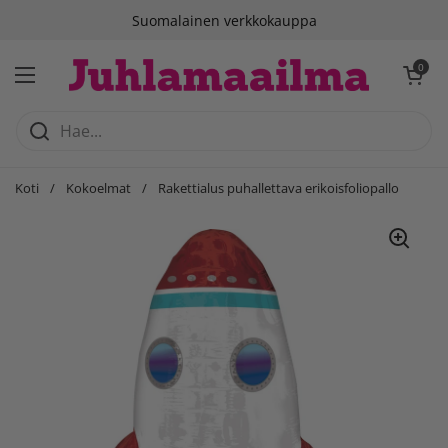
Siirry sisältöön
Suomalainen verkkokauppa
Avaa ostosko
0
Avaa valikko
Koti
/
Kokoelmat
/
Rakettialus puhallettava erikoisfoliopallo