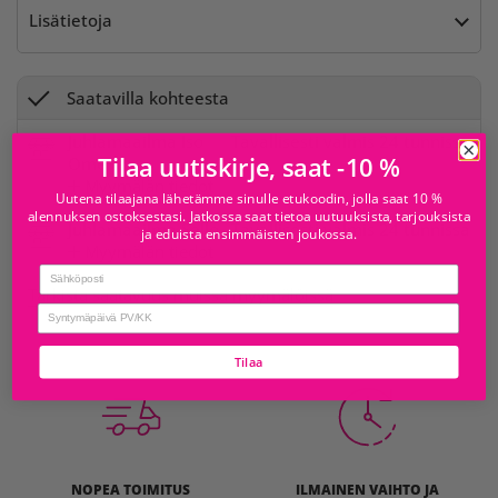
Lisätietoja
Saatavilla kohteesta
Juhlamaailma Iso
Tavallisesti valmis 24 tunnissa
Tilaa uutiskirje, saat -10 %
Omena
Myymälän tiedot
Uutena tilaajana lähetämme sinulle etukoodin, jolla saat 10 %
alennuksen ostoksestasi. Jatkossa saat tietoa uutuuksista, tarjouksista
Juhlamaailma Sello
Tavallisesti valmis 24 tunnissa
ja eduista ensimmäisten joukossa.
Myymälän tiedot
Email
Tarkista saatavuus muissa myymälöissä
birthday
Tilaa
NOPEA TOIMITUS
ILMAINEN VAIHTO JA