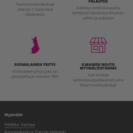
PALAUTUS
Toimitamme tilaukset
Kaikissa verkkokaupasta
yleensä 1-3 päivässä
tehdyissä tilauksissa ilmainen
tilauksesta
vaihto ja palautus
SUOMALAINEN YRITYS
ILMAINEN NOUTO
MYYMÄLÖISTÄMME
Kotimainen yritys joka on
Voit noutaa
perustettu jo vuonna 1991
verkkokauppatilauksesi aina
ilman toimituskuluja
Myymälät
Petikko Vantaa
Kauppakeskus Forum Helsinki