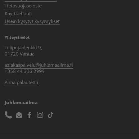
Tietosuojaseloste
Käyttöehdot
Usein kysytyt kysymykset
Yhteystiedot
Tiilipojanlenkki 9,
01720 Vantaa
asiakaspalvelu@juhlamaailma.fi
+358 44 336 2999
Anna palautetta
Juhlamaailma
Phone
Email
Facebook
Instagram
TikTok