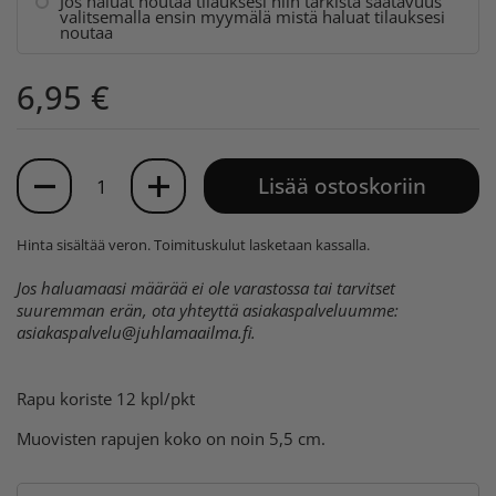
Jos haluat noutaa tilauksesi niin tarkista saatavuus
valitsemalla ensin myymälä mistä haluat tilauksesi
noutaa
6,95 €
Määrä
Lisää ostoskoriin
Hinta sisältää veron.
Toimituskulut
lasketaan kassalla.
Jos haluamaasi määrää ei ole varastossa tai tarvitset
suuremman erän, ota yhteyttä asiakaspalveluumme:
asiakaspalvelu@juhlamaailma.fi
.
Rapu koriste 12 kpl/pkt
Muovisten rapujen koko on noin 5,5 cm.