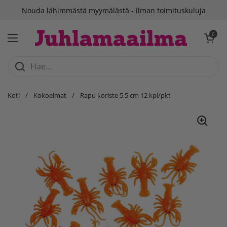
Siirry sisältöön
Nouda lähimmästä myymälästä - ilman toimituskuluja
Avaa ostosko
0
Avaa valikko
Koti
/
Kokoelmat
/
Rapu koriste 5,5 cm 12 kpl/pkt