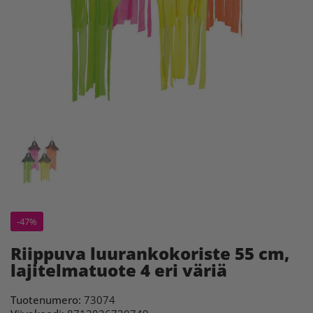
-47%
Riippuva luurankokoriste 55 cm,
lajitelmatuote 4 eri väriä
Tuotenumero:
73074