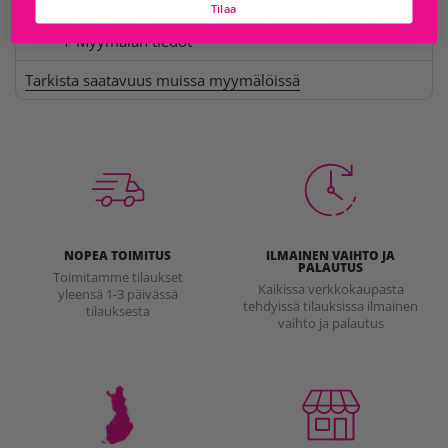
Tilaa
Juhlamaailma Mylly
Tavallisesti valmis 24 tunnissa
Myymälän tiedot
Tarkista saatavuus muissa myymälöissä
NOPEA TOIMITUS
ILMAINEN VAIHTO JA
PALAUTUS
Toimitamme tilaukset
Kaikissa verkkokaupasta
yleensä 1-3 päivässä
tehdyissä tilauksissa ilmainen
tilauksesta
vaihto ja palautus