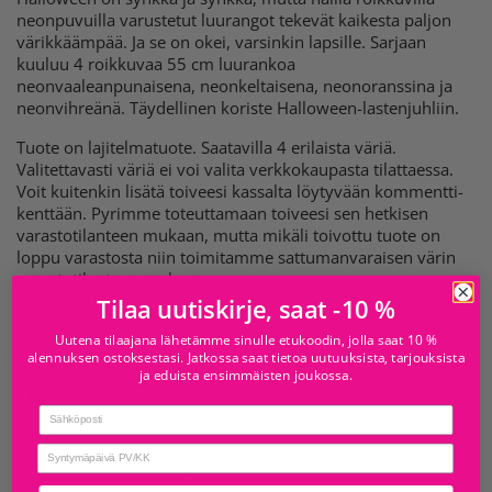
neonpuvuilla varustetut luurangot tekevät kaikesta paljon
värikkäämpää. Ja se on okei, varsinkin lapsille. Sarjaan
kuuluu 4 roikkuvaa 55 cm luurankoa
neonvaaleanpunaisena, neonkeltaisena, neonoranssina ja
neonvihreänä. Täydellinen koriste Halloween-lastenjuhliin.
Tuote on lajitelmatuote. Saatavilla 4 erilaista väriä.
Valitettavasti väriä ei voi valita verkkokaupasta tilattaessa.
Voit kuitenkin lisätä toiveesi kassalta löytyvään kommentti-
kenttään. Pyrimme toteuttamaan toiveesi sen hetkisen
varastotilanteen mukaan, mutta mikäli toivottu tuote on
loppu varastosta niin toimitamme sattumanvaraisen värin
varastotilanteen mukaan.
Tilaa uutiskirje, saat -10 %
Uutena tilaajana lähetämme sinulle etukoodin, jolla saat 10 %
alennuksen ostoksestasi. Jatkossa saat tietoa uutuuksista, tarjouksista
ja eduista ensimmäisten joukossa.
Lisätietoja
Email
birthday
Saatavilla kohteesta