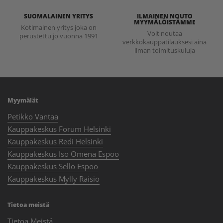
SUOMALAINEN YRITYS
ILMAINEN NOUTO
MYYMÄLÖISTÄMME
Kotimainen yritys joka on
Voit noutaa
perustettu jo vuonna 1991
verkkokauppatilauksesi aina
ilman toimituskuluja
Myymälät
Petikko Vantaa
Kauppakeskus Forum Helsinki
Kauppakeskus Redi Helsinki
Kauppakeskus Iso Omena Espoo
Kauppakeskus Sello Espoo
Kauppakeskus Mylly Raisio
Tietoa meistä
Tietoa Meistä