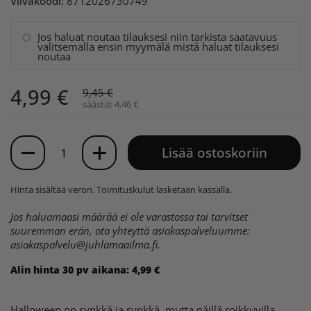
Viivakoodi:
8712026730749
Jos haluat noutaa tilauksesi niin tarkista saatavuus
valitsemalla ensin myymälä mistä haluat tilauksesi
noutaa
4,99 €
9,45 €
säästät 4,46 €
Määrä
Lisää ostoskoriin
Hinta sisältää veron.
Toimituskulut
lasketaan kassalla.
Jos haluamaasi määrää ei ole varastossa tai tarvitset
suuremman erän, ota yhteyttä asiakaspalveluumme:
asiakaspalvelu@juhlamaailma.fi
.
Alin hinta 30 pv aikana:
4,99 €
Halloween on synkkä ja synkkä, mutta näillä roikkuvilla