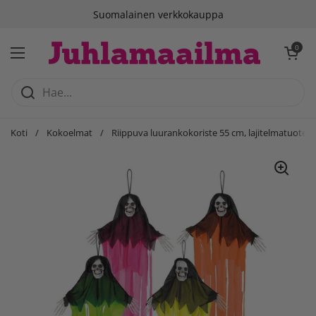
Siirry sisältöön
Suomalainen verkkokauppa
Avaa ostosko
0
Avaa valikko
Koti
/
Kokoelmat
/
Riippuva luurankokoriste 55 cm, lajitelmatuote 4 