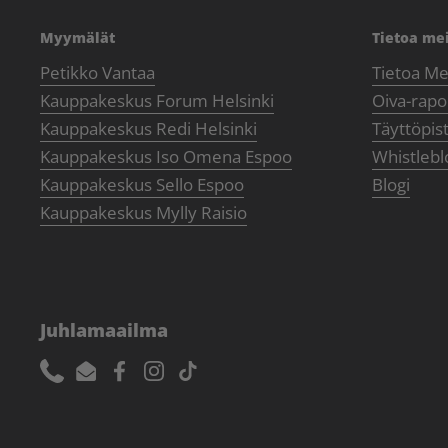
Myymälät
Tietoa me
Petikko Vantaa
Tietoa Me
Kauppakeskus Forum Helsinki
Oiva-rapor
Kauppakeskus Redi Helsinki
Täyttöpis
Kauppakeskus Iso Omena Espoo
Whistlebl
Kauppakeskus Sello Espoo
Blogi
Kauppakeskus Mylly Raisio
Juhlamaailma
Phone
Email
Facebook
Instagram
TikTok