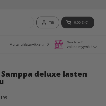
Tili
0,00 €
0
Avaa ostoskori
Noudatko?
Muita juhlatarvikkeita
Teemajuhlat
Vinkit j
Valitse myymälä
Samppa deluxe lasten
u
0199