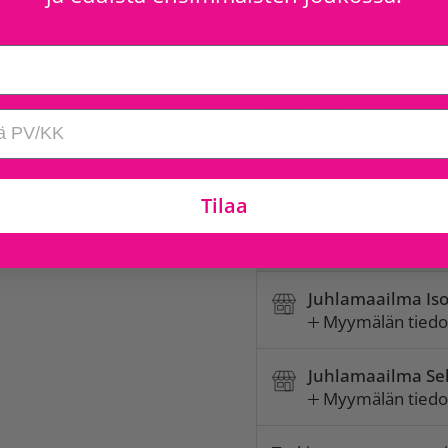
Lisätietoja
Varoitukset
Tilaa
Saatavilla kohtee
Juhlamaailma Is
Myymälän tiedo
Juhlamaailma Sel
Myymälän tiedo