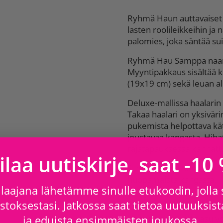
Ryhmä Haun auttavaiset
lasten roolileikkeihin j
palomies, joka säntää sui
Ryhmä Hau Samppa naami
Myyntipakkaus sisältää k
(19x19 cm) sekä leuan al
Deluxe-mallissa haalarin 
Takaa haalari on yksivär
pukemista helpottava kät
joustavaa kangasta. Hihat
rajatapauksessa kannatta
ilaa uutiskirje, saat -10
Silmikossa on korvat ja h
huopamaista kangasta.
laajana lähetämme sinulle etukoodin, jolla
toksestasi. Jatkossa saat tietoa uutuuksista
ja eduista ensimmäisten joukossa.
Huomioithan ,että asu vo