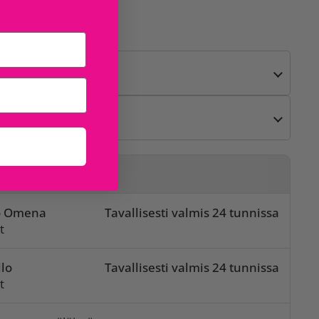
sta
o Omena
Tavallisesti valmis 24 tunnissa
t
lo
Tavallisesti valmis 24 tunnissa
t