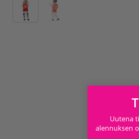
T
Uutena ti
alennuksen os