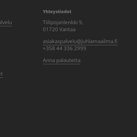
Yhteystiedot
alvelu
Tiilipojanlenkki 9,
01720 Vantaa
asiakaspalvelu@juhlamaailma.fi
+358 44 336 2999
Anna palautetta
et