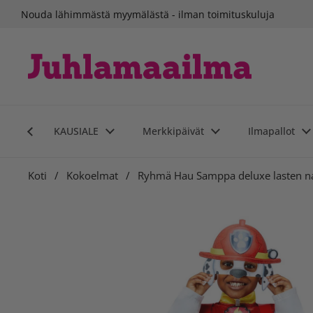
Siirry sisältöön
Nouda lähimmästä myymälästä - ilman toimituskuluja
KAUSIALE
Merkkipäivät
Ilmapallot
Koti
/
Kokoelmat
/
Ryhmä Hau Samppa deluxe lasten n