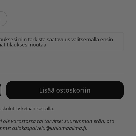
m
lauksesi niin tarkista saatavuus valitsemalla ensin
t tilauksesi noutaa
Lisää ostoskoriin
uskulut
lasketaan kassalla.
 ole varastossa tai tarvitset suuremman erän, ota
umme:
asiakaspalvelu@juhlamaailma.fi
.