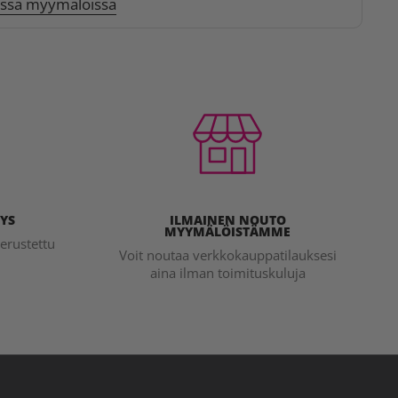
issa myymälöissä
YS
ILMAINEN NOUTO
MYYMÄLÖISTÄMME
erustettu
Voit noutaa verkkokauppatilauksesi
aina ilman toimituskuluja