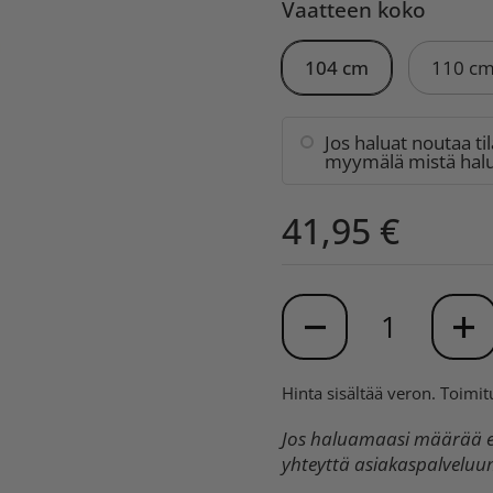
Vaatteen koko
104 cm
110 c
Jos haluat noutaa ti
myymälä mistä halua
41,95 €
Määrä
Hinta sisältää veron.
Toimit
Jos haluamaasi määrää ei
yhteyttä asiakaspalvelu