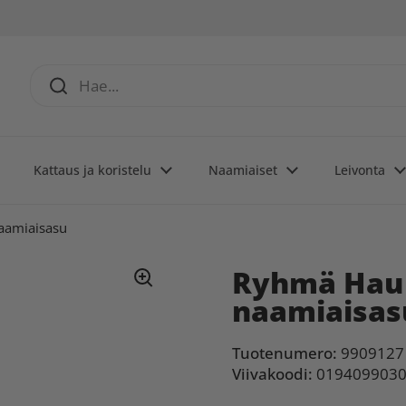
Kattaus ja koristelu
Naamiaiset
Leivonta
aamiaisasu
Ryhmä Hau 
naamiaisas
Tuotenumero:
9909127
Viivakoodi:
019409903