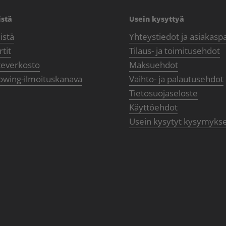
istä
Usein kysyttyä
istä
Yhteystiedot ja asiakasp
tit
Tilaus- ja toimitusehdot
teverkosto
Maksuehdot
owing-ilmoituskanava
Vaihto- ja palautusehdot
Tietosuojaseloste
Käyttöehdot
Usein kysytyt kysymyks