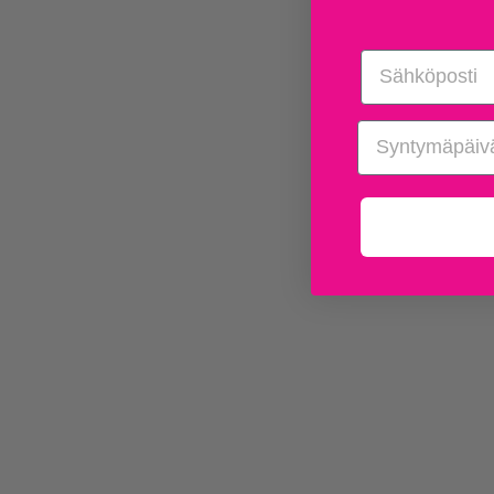
Email
birthday