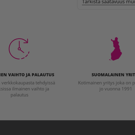
Tarkista saatavuus mu
EN VAIHTO JA PALAUTUS
SUOMALAINEN YRIT
a verkkokaupasta tehdyissä
Kotimainen yritys joka on p
ksissa ilmainen vaihto ja
jo vuonna 1991
palautus