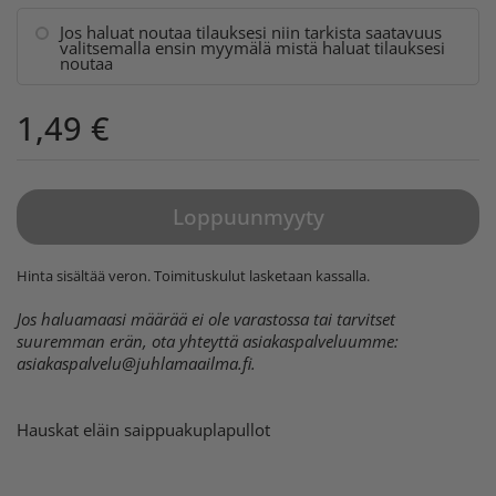
Jos haluat noutaa tilauksesi niin tarkista saatavuus
valitsemalla ensin myymälä mistä haluat tilauksesi
noutaa
1,49 €
Loppuunmyyty
Hinta sisältää veron.
Toimituskulut
lasketaan kassalla.
Jos haluamaasi määrää ei ole varastossa tai tarvitset
suuremman erän, ota yhteyttä asiakaspalveluumme:
asiakaspalvelu@juhlamaailma.fi
.
Hauskat eläin saippuakuplapullot