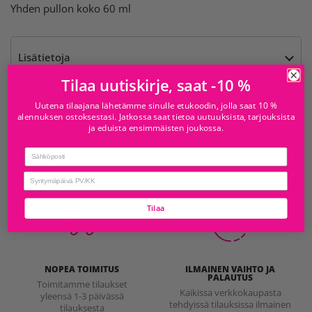
Yhden pullon koko 60 ml
Lisätietoja
Tilaa uutiskirje, saat -10 %
Tämä tuote ei ole noudettavissa yhdestäkään
Uutena tilaajana lähetämme sinulle etukoodin, jolla saat 10 %
alennuksen ostoksestasi. Jatkossa saat tietoa uutuuksista, tarjouksista
myymälästä
ja eduista ensimmäisten joukossa.
Tarkista saatavuus muissa myymälöissä
Email
birthday
Tilaa
NOPEA TOIMITUS
ILMAINEN VAIHTO JA
PALAUTUS
Toimitamme tilaukset
Kaikissa verkkokaupasta
yleensä 1-3 päivässä
tehdyissä tilauksissa ilmainen
tilauksesta