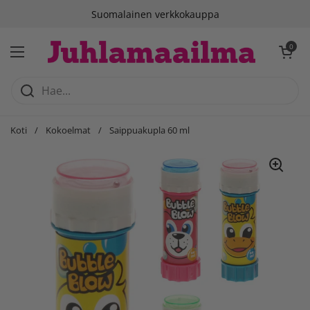
Siirry sisältöön
Suomalainen verkkokauppa
Avaa ostosko
0
Avaa valikko
Koti
/
Kokoelmat
/
Saippuakupla 60 ml