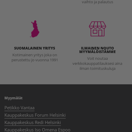
vaihto ja palautus
SUOMALAINEN YRITYS
ILMAINEN NOUTO
MYYMÄLÖISTÄMME
Kotimainen yritys joka on
Voit noutaa
perustettu jo vuonna 1991
verkkokauppatilauksesi aina
ilman toimituskuluja
Myymälät
Petikko Vantaa
Kauppakeskus Forum Helsinki
Kauppakeskus Redi Helsinki
Kauppakeskus Iso Omena Espoo