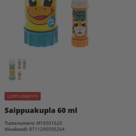
LOPPUUNMYYTY
Saippuakupla 60 ml
Tuotenumero:
M16501620
Viivakoodi:
8711295595264