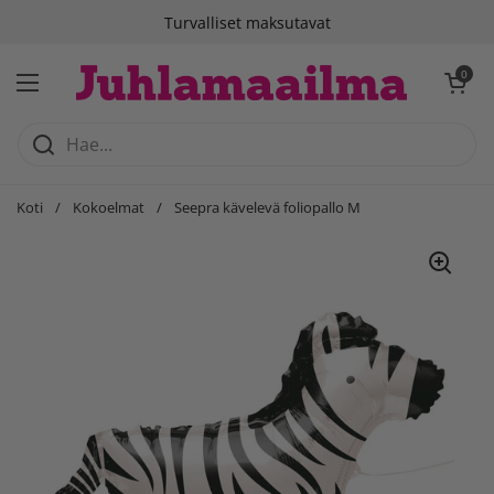
Siirry sisältöön
Turvalliset maksutavat
Avaa ostosko
0
Avaa valikko
Koti
/
Kokoelmat
/
Seepra kävelevä foliopallo M