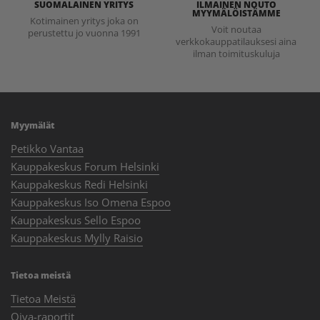
SUOMALAINEN YRITYS
ILMAINEN NOUTO
MYYMÄLÖISTÄMME
Kotimainen yritys joka on
Voit noutaa
perustettu jo vuonna 1991
verkkokauppatilauksesi aina
ilman toimituskuluja
Myymälät
Petikko Vantaa
Kauppakeskus Forum Helsinki
Kauppakeskus Redi Helsinki
Kauppakeskus Iso Omena Espoo
Kauppakeskus Sello Espoo
Kauppakeskus Mylly Raisio
Tietoa meistä
Tietoa Meistä
Oiva-raportit