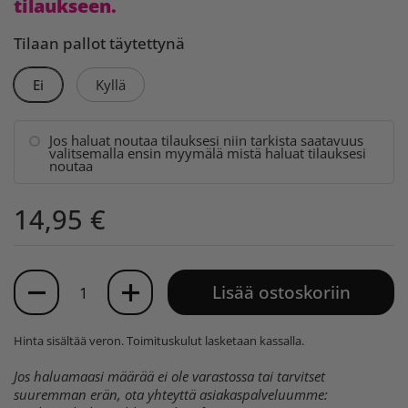
tilaukseen.
Tilaan pallot täytettynä
Ei
Kyllä
Jos haluat noutaa tilauksesi niin tarkista saatavuus
valitsemalla ensin myymälä mistä haluat tilauksesi
noutaa
14,95 €
Määrä
Lisää ostoskoriin
Hinta sisältää veron.
Toimituskulut
lasketaan kassalla.
Jos haluamaasi määrää ei ole varastossa tai tarvitset
suuremman erän, ota yhteyttä asiakaspalveluumme: