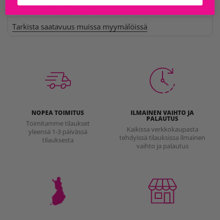
Myymälän tiedot
Tarkista saatavuus muissa myymälöissä
NOPEA TOIMITUS
ILMAINEN VAIHTO JA
PALAUTUS
Toimitamme tilaukset
Kaikissa verkkokaupasta
yleensä 1-3 päivässä
tehdyissä tilauksissa ilmainen
tilauksesta
vaihto ja palautus