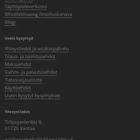
Täyttöpisteverkosto
Whistleblowing-ilmoituskanava
Blogi
Usein kysyttyä
Yhteystiedot ja asiakaspalvelu
Tilaus- ja toimitusehdot
Maksuehdot
Vaihto- ja palautusehdot
Tietosuojaseloste
Käyttöehdot
Usein kysytyt kysymykset
Yhteystiedot
Tiilipojanlenkki 9,
01720 Vantaa
asiakaspalvelu@juhlamaailma.fi