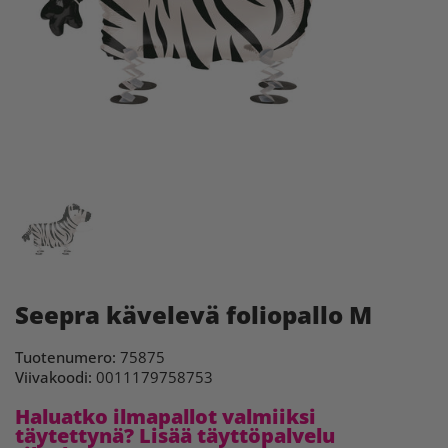
Seepra kävelevä foliopallo M
Tuotenumero:
75875
Viivakoodi:
0011179758753
Haluatko ilmapallot valmiiksi
täytettynä? Lisää täyttöpalvelu