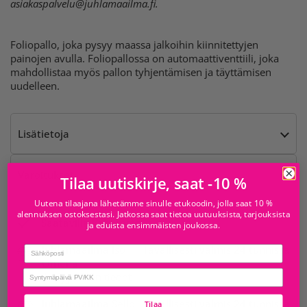
asiakaspalvelu@juhlamaailma.fi
.
Foliopallo, joka pysyy maassa jalkoihin kiinnitettyjen
painojen avulla. Foliopallossa on automaattiventtiili, joka
mahdollistaa myös pallon tyhjentämisen ja täyttämisen
uudelleen.
Lisätietoja
Varoitukset
Tilaa uutiskirje, saat -10 %
Uutena tilaajana lähetämme sinulle etukoodin, jolla saat 10 %
alennuksen ostoksestasi. Jatkossa saat tietoa uutuuksista, tarjouksista
Saatavilla kohteesta
ja eduista ensimmäisten joukossa.
Juhlamaailma Iso
Tavallisesti valmis 24 tunnissa
Email
Omena
birthday
Myymälän tiedot
Juhlamaailma Sello
Tavallisesti valmis 24 tunnissa
Tilaa