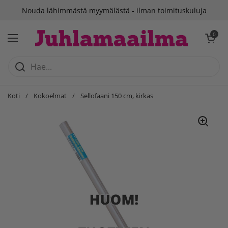
Siirry sisältöön
Nouda lähimmästä myymälästä - ilman toimituskuluja
Avaa ostosko
0
Avaa valikko
Koti
/
Kokoelmat
/
Sellofaani 150 cm, kirkas