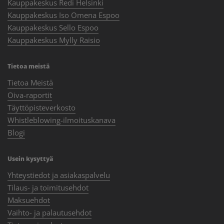
Kauppakeskus Redi Helsinki
Kauppakeskus Iso Omena Espoo
Kauppakeskus Sello Espoo
Kauppakeskus Mylly Raisio
Tietoa meistä
Tietoa Meistä
Oiva-raportit
Täyttöpisteverkosto
Whistleblowing-ilmoituskanava
Blogi
Usein kysyttyä
Yhteystiedot ja asiakaspalvelu
Tilaus- ja toimitusehdot
Maksuehdot
Vaihto- ja palautusehdot