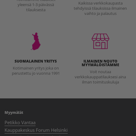
Kaikissa verkkokaupasta
yleensä 1-3 päivässä
tehdyissä tilauksissa ilmainen
tilauksesta
vaihto ja palautus
SUOMALAINEN YRITYS
ILMAINEN NOUTO
MYYMÄLÖISTÄMME
Kotimainen yritys joka on
Voit noutaa
perustettu jo vuonna 1991
verkkokauppatilauksesi aina
ilman toimituskuluja
Myymälät
Petikko Vantaa
Kauppakeskus Forum Helsinki