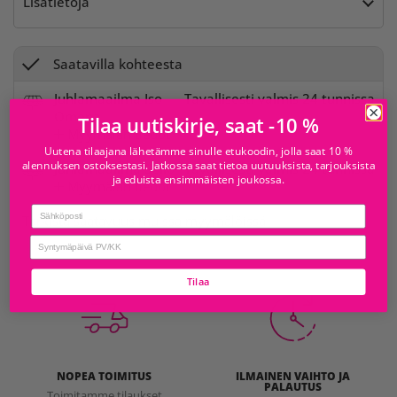
Lisätietoja
Saatavilla kohteesta
Juhlamaailma Iso
Tavallisesti valmis 24 tunnissa
Omena
Tilaa uutiskirje, saat -10 %
Myymälän tiedot
Uutena tilaajana lähetämme sinulle etukoodin, jolla saat 10 %
alennuksen ostoksestasi. Jatkossa saat tietoa uutuuksista, tarjouksista
Juhlamaailma Sello
Tavallisesti valmis 24 tunnissa
ja eduista ensimmäisten joukossa.
Myymälän tiedot
Email
Tarkista saatavuus muissa myymälöissä
birthday
Tilaa
NOPEA TOIMITUS
ILMAINEN VAIHTO JA
PALAUTUS
Toimitamme tilaukset