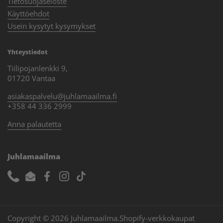
Tietosuojaseloste
Käyttöehdot
Usein kysytyt kysymykset
Yhteystiedot
Tiilipojanlenkki 9,
01720 Vantaa
asiakaspalvelu@juhlamaailma.fi
+358 44 336 2999
Anna palautetta
Juhlamaailma
Phone
Email
Facebook
Instagram
TikTok
Copyright © 2026
Juhlamaailma
.
Shopify-verkkokaupat