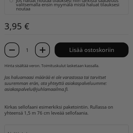
Jos haluat noutaa tilauksesi niin tarkista saatavuus
valitsemalla ensin myymälä mistä haluat tilauksesi
noutaa
3,95 €
Määrä
Lisää ostoskoriin
Hinta sisältää veron.
Toimituskulut
lasketaan kassalla.
Jos haluamaasi määrää ei ole varastossa tai tarvitset
suuremman erän, ota yhteyttä asiakaspalveluumme:
asiakaspalvelu@juhlamaailma.fi
.
Kirkas sellofaani esimerkiksi paketointiin. Rullassa on
yhteensä 1,5 m 76 cm leveää sellofaania.