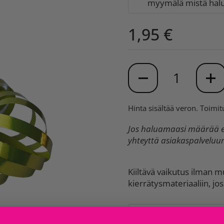
myymälä mistä halua
1,95 €
Määrä
Hinta sisältää veron.
Toimit
Jos haluamaasi määrää ei
yhteyttä asiakaspalvelu
Kiiltävä vaikutus ilman m
kierrätysmateriaaliin, jos
Lisätietoja