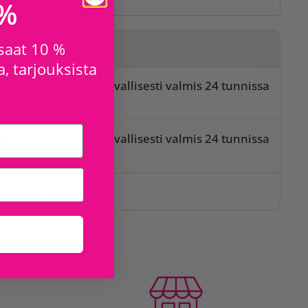
 %
 saat 10 %
sta
, tarjouksista
o Omena
Tavallisesti valmis 24 tunnissa
t
lo
Tavallisesti valmis 24 tunnissa
t
issa myymälöissä