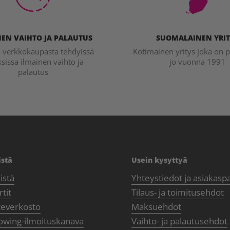
EN VAIHTO JA PALAUTUS
SUOMALAINEN YRIT
a verkkokaupasta tehdyissä
Kotimainen yritys joka on p
ksissa ilmainen vaihto ja
jo vuonna 1991
palautus
istä
Usein kysyttyä
istä
Yhteystiedot ja asiakasp
tit
Tilaus- ja toimitusehdot
teverkosto
Maksuehdot
owing-ilmoituskanava
Vaihto- ja palautusehdot