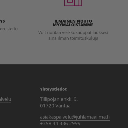
YS
ILMAINEN NOUTO
MYYMÄLÖISTÄMME
erustettu
Voit noutaa verkkokauppatilauksesi
aina ilman toimituskuluja
Yhteystiedot
alvelu
Tiilipojanlenkki 9,
01720 Vantaa
asiakaspalvelu@juhlamaailma.fi
+358 44 336 2999