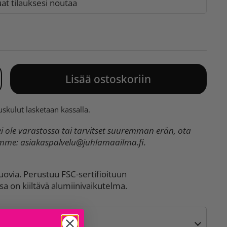
t tilauksesi noutaa
Lisää ostoskoriin
uskulut
lasketaan kassalla.
 ole varastossa tai tarvitset suuremman erän, ota
umme:
asiakaspalvelu@juhlamaailma.fi
.
uovia. Perustuu FSC-sertifioituun
sa on kiiltävä alumiinivaikutelma.