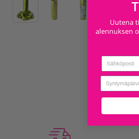
T
Uutena ti
alennuksen os
Email
birthday