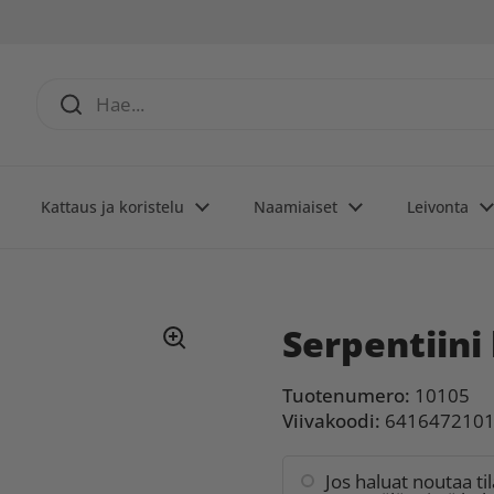
Kattaus ja koristelu
Naamiaiset
Leivonta
Serpentiini 
Tuotenumero:
10105
Viivakoodi:
641647210
Jos haluat noutaa ti