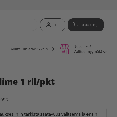
Tili
0,00 €
0
Avaa ostoskori
Noudatko?
Muita juhlatarvikkeita
Teemajuhlat
Vinkit j
Valitse myymälä
lime 1 rll/pkt
1055
lauksesi niin tarkista saatavuus valitsemalla ensin