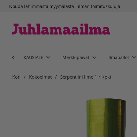
Siirry sisältöön
Suomalainen verkkokauppa
KAUSIALE
Merkkipäivät
Ilmapallot
Koti
/
Kokoelmat
/
Serpentiini lime 1 rll/pkt