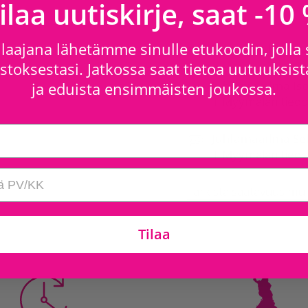
ilaa uutiskirje, saat -10
laajana lähetämme sinulle etukoodin, jolla
Saatavilla kohtee
toksestasi. Jatkossa saat tietoa uutuuksista
Juhlamaailma Is
ja eduista ensimmäisten joukossa.
Myymälän tiedo
Juhlamaailma Sel
Myymälän tiedo
Tarkista saatavuus mu
Tilaa