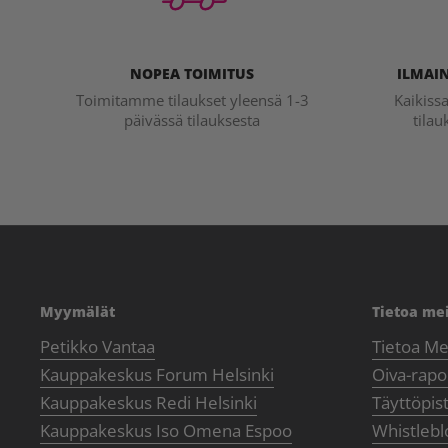
NOPEA TOIMITUS
ILMAIN
Toimitamme tilaukset yleensä 1-3
Kaikiss
päivässä tilauksesta
tilau
Myymälät
Tietoa me
Petikko Vantaa
Tietoa Me
Kauppakeskus Forum Helsinki
Oiva-rapor
Kauppakeskus Redi Helsinki
Täyttöpis
Kauppakeskus Iso Omena Espoo
Whistlebl