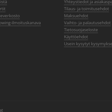
istä
Yhteystiedot ja asiakasp
tit
Tilaus- ja toimitusehdot
teverkosto
Maksuehdot
owing-ilmoituskanava
Vaihto- ja palautusehdot
Tietosuojaseloste
Käyttöehdot
Usein kysytyt kysymyks
at