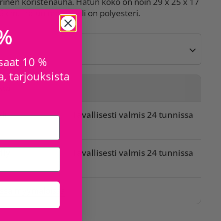
rinen koristenauha. Hatun koko on noin 29 x 25 x 17
 cm. Hatun materiaali on polyesteri.
 %
 saat 10 %
, tarjouksista
sta
di
Tavallisesti valmis 24 tunnissa
t
lly
Tavallisesti valmis 24 tunnissa
t
issa myymälöissä