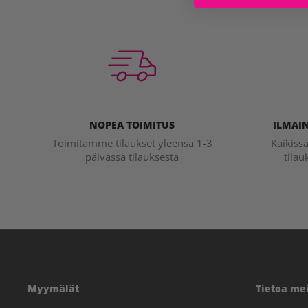
NOPEA TOIMITUS
ILMAIN
Toimitamme tilaukset yleensä 1-3
Kaikiss
päivässä tilauksesta
tilau
Myymälät
Tietoa me