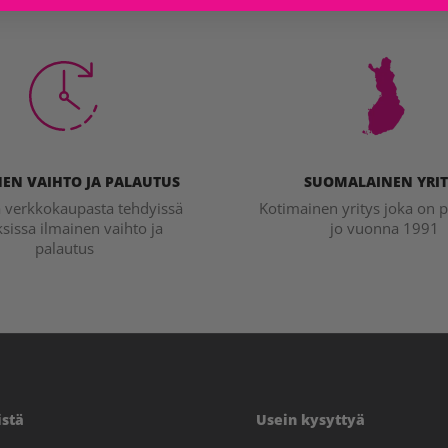
EN VAIHTO JA PALAUTUS
SUOMALAINEN YRIT
a verkkokaupasta tehdyissä
Kotimainen yritys joka on p
ksissa ilmainen vaihto ja
jo vuonna 1991
palautus
istä
Usein kysyttyä