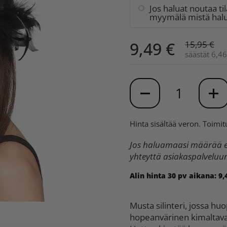
Jos haluat noutaa ti
myymälä mistä halua
9,49 €
15,95 €
säästät 6,46
Määrä
Hinta sisältää veron.
Toimit
Jos haluamaasi määrää ei
yhteyttä asiakaspalvelu
Alin hinta 30 pv aikana:
9,
Musta silinteri, jossa hu
hopeanvärinen kimaltava l