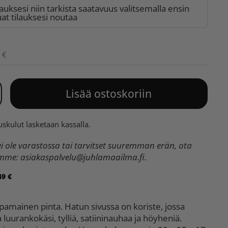
lauksesi niin tarkista saatavuus valitsemalla ensin
t tilauksesi noutaa
 €
Lisää ostoskoriin
uskulut
lasketaan kassalla.
 ole varastossa tai tarvitset suuremman erän, ota
umme:
asiakaspalvelu@juhlamaailma.fi
.
49 €
opamainen pinta. Hatun sivussa on koriste, jossa
uurankokäsi, tylliä, satiininauhaa ja höyheniä.