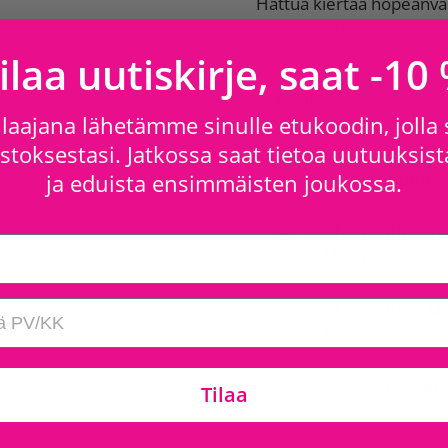
Hattua kiertää hopeanvä
cm, päänympärys noin 56
ilaa uutiskirje, saat -10
Lisätietoja
laajana lähetämme sinulle etukoodin, jolla
toksestasi. Jatkossa saat tietoa uutuuksista
Saatavilla kohtee
ja eduista ensimmäisten joukossa.
Juhlamaailma Re
Myymälän tiedo
Juhlamaailma My
Myymälän tiedo
Tarkista saatavuus mu
Tilaa