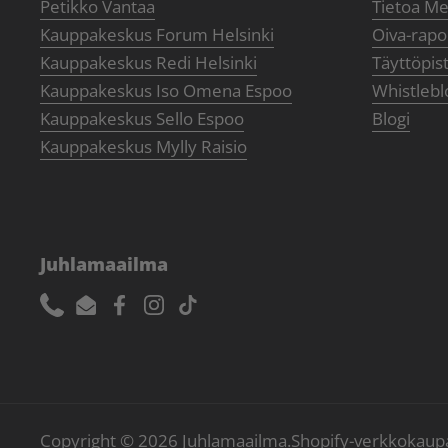
Petikko Vantaa
Tietoa Me
Kauppakeskus Forum Helsinki
Oiva-rapor
Kauppakeskus Redi Helsinki
Täyttöpis
Kauppakeskus Iso Omena Espoo
Whistlebl
Kauppakeskus Sello Espoo
Blogi
Kauppakeskus Mylly Raisio
Juhlamaailma
Phone
Email
Facebook
Instagram
TikTok
Copyright © 2026
Juhlamaailma
.
Shopify-verkkokaup