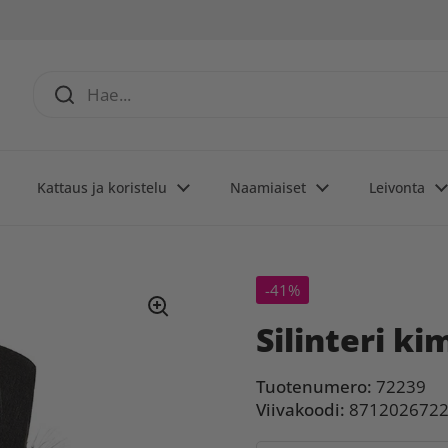
Kattaus ja koristelu
Naamiaiset
Leivonta
-41%
Silinteri k
Tuotenumero:
72239
Viivakoodi:
871202672