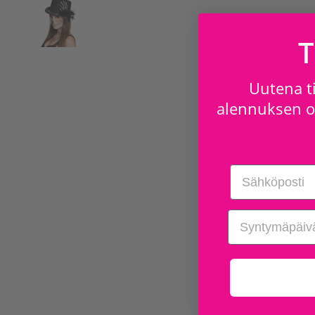
T
Uutena ti
alennuksen os
Email
birthday