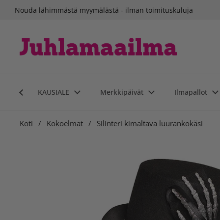
Siirry sisältöön
Nouda lähimmästä myymälästä - ilman toimituskuluja
KAUSIALE
Merkkipäivät
Ilmapallot
Koti
/
Kokoelmat
/
Silinteri kimaltava luurankokäsi