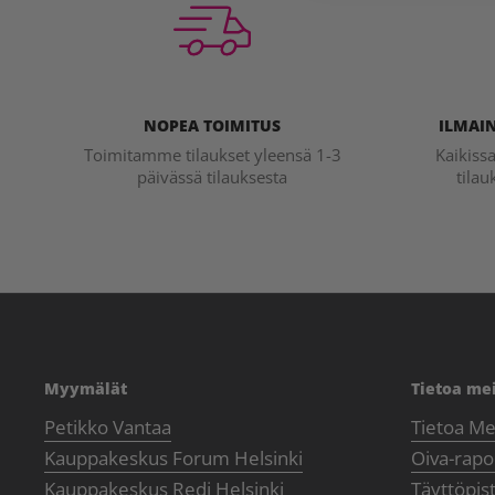
NOPEA TOIMITUS
ILMAIN
Toimitamme tilaukset yleensä 1-3
Kaikiss
päivässä tilauksesta
tilau
Myymälät
Tietoa me
Petikko Vantaa
Tietoa Me
Kauppakeskus Forum Helsinki
Oiva-rapor
Kauppakeskus Redi Helsinki
Täyttöpis