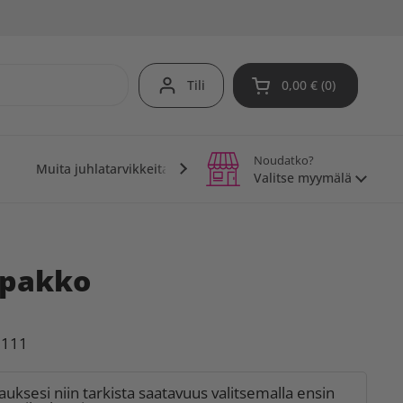
Tili
0,00 €
0
Avaa ostoskori
Noudatko?
Muita juhlatarvikkeita
Teemajuhlat
Vinkit j
Valitse myymälä
epakko
1
6111
lauksesi niin tarkista saatavuus valitsemalla ensin