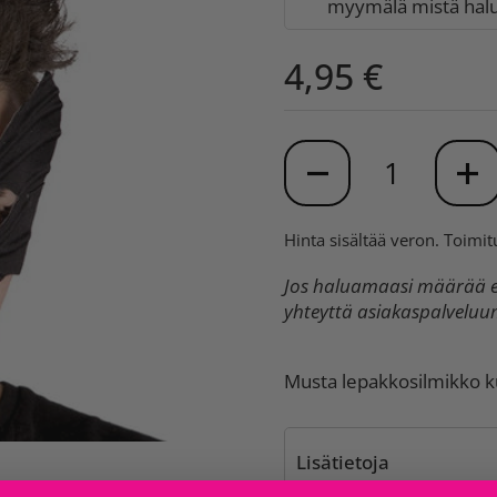
myymälä mistä halua
4,95 €
Määrä
Hinta sisältää veron.
Toimit
Jos haluamaasi määrää ei
yhteyttä asiakaspalvelu
Musta lepakkosilmikko k
Lisätietoja