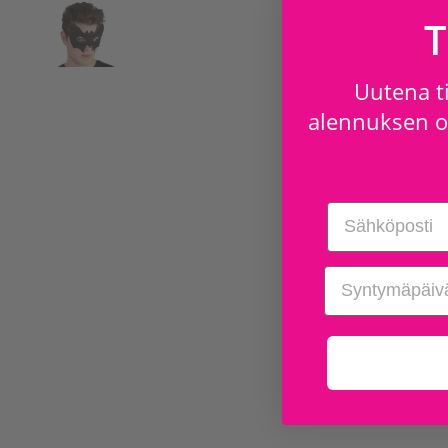
T
Uutena ti
alennuksen os
Email
birthday