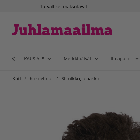
Siirry sisältöön
Turvalliset maksutavat
KAUSIALE
Merkkipäivät
Ilmapallot
Koti
/
Kokoelmat
/
Silmikko, lepakko