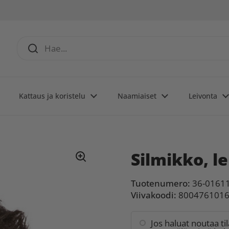
Kattaus ja koristelu
Naamiaiset
Leivonta
Silmikko, l
Tuotenumero:
36-0161
Viivakoodi:
800476101
Jos haluat noutaa ti