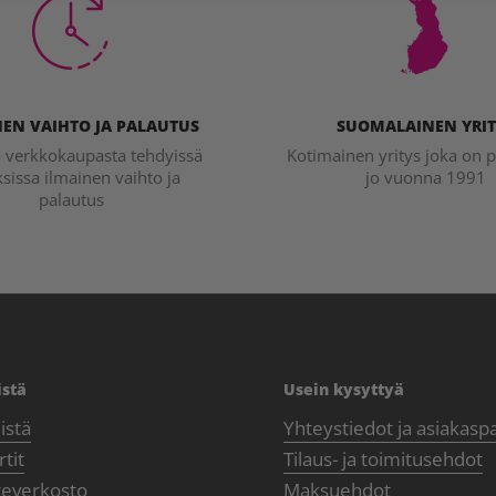
EN VAIHTO JA PALAUTUS
SUOMALAINEN YRIT
a verkkokaupasta tehdyissä
Kotimainen yritys joka on p
ksissa ilmainen vaihto ja
jo vuonna 1991
palautus
istä
Usein kysyttyä
istä
Yhteystiedot ja asiakasp
tit
Tilaus- ja toimitusehdot
teverkosto
Maksuehdot