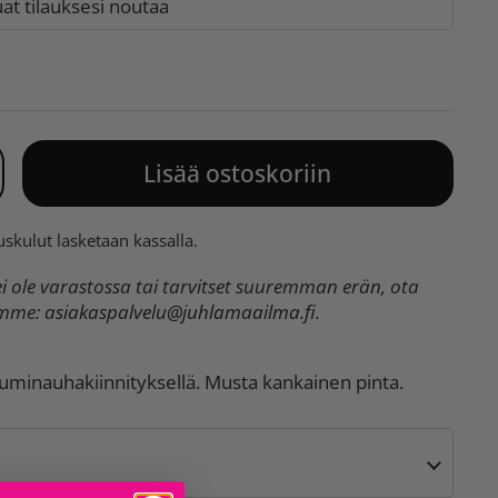
t tilauksesi noutaa
Lisää ostoskoriin
uskulut
lasketaan kassalla.
 ole varastossa tai tarvitset suuremman erän, ota
umme:
asiakaspalvelu@juhlamaailma.fi
.
uminauhakiinnityksellä. Musta kankainen pinta.