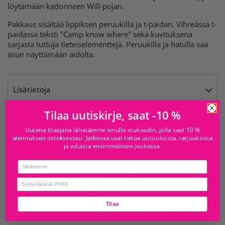
löytämään kadonneen Will-pojan.
Pakkaus sisältää lippiksen peruukilla ja t-paidan. Vihreässä t-
paidassa teksti "Camp know where" sekä kuvituksena
sarjasta tuttuja tieteiselementtejä. Peruukilla ja hatulla saa
asun näyttämään aidolta.
Lisätietoja
Tilaa uutiskirje, saat -10 %
Varoitukset
Uutena tilaajana lähetämme sinulle etukoodin, jolla saat 10 %
alennuksen ostoksestasi. Jatkossa saat tietoa uutuuksista, tarjouksista
ja eduista ensimmäisten joukossa.
Saatavilla kohteesta
Email
Juhlamaailma
Tavallisesti valmis 24 tunnissa
birthday
Forum
Myymälän tiedot
Tilaa
Tarkista saatavuus muissa myymälöissä