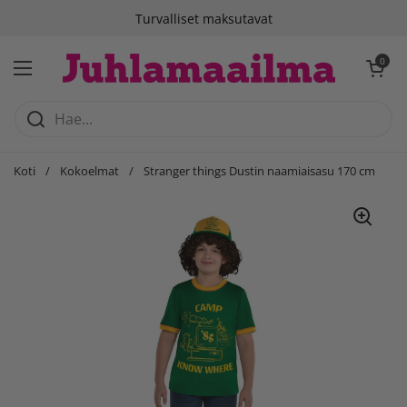
Siirry sisältöön
Turvalliset maksutavat
Avaa ostosko
0
Avaa valikko
Koti
/
Kokoelmat
/
Stranger things Dustin naamiaisasu 170 cm