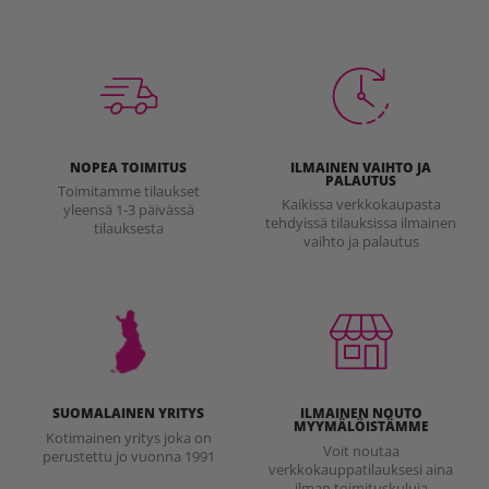
NOPEA TOIMITUS
ILMAINEN VAIHTO JA
PALAUTUS
Toimitamme tilaukset
Kaikissa verkkokaupasta
yleensä 1-3 päivässä
tehdyissä tilauksissa ilmainen
tilauksesta
vaihto ja palautus
SUOMALAINEN YRITYS
ILMAINEN NOUTO
MYYMÄLÖISTÄMME
Kotimainen yritys joka on
Voit noutaa
perustettu jo vuonna 1991
verkkokauppatilauksesi aina
ilman toimituskuluja