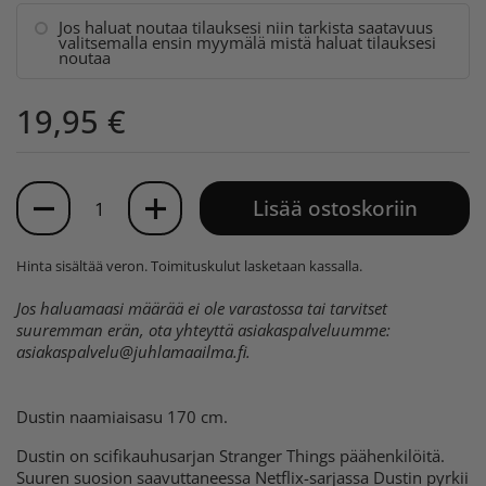
Jos haluat noutaa tilauksesi niin tarkista saatavuus
valitsemalla ensin myymälä mistä haluat tilauksesi
noutaa
19,95 €
Määrä
Lisää ostoskoriin
Hinta sisältää veron.
Toimituskulut
lasketaan kassalla.
Jos haluamaasi määrää ei ole varastossa tai tarvitset
suuremman erän, ota yhteyttä asiakaspalveluumme:
asiakaspalvelu@juhlamaailma.fi
.
Dustin naamiaisasu 170 cm.
Dustin on scifikauhusarjan Stranger Things päähenkilöitä.
Suuren suosion saavuttaneessa Netflix-sarjassa Dustin pyrkii