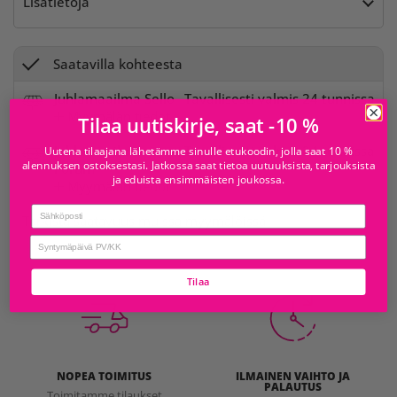
Lisätietoja
Saatavilla kohteesta
Juhlamaailma Sello
Tavallisesti valmis 24 tunnissa
Myymälän tiedot
Tilaa uutiskirje, saat -10 %
Juhlamaailma
Tavallisesti valmis 24 tunnissa
Uutena tilaajana lähetämme sinulle etukoodin, jolla saat 10 %
alennuksen ostoksestasi. Jatkossa saat tietoa uutuuksista, tarjouksista
Forum
ja eduista ensimmäisten joukossa.
Myymälän tiedot
Email
Tarkista saatavuus muissa myymälöissä
birthday
Tilaa
NOPEA TOIMITUS
ILMAINEN VAIHTO JA
PALAUTUS
Toimitamme tilaukset