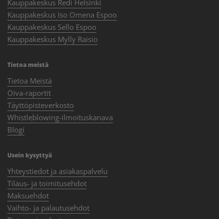
Kauppakeskus Redi Helsinki
Kauppakeskus Iso Omena Espoo
Kauppakeskus Sello Espoo
Kauppakeskus Mylly Raisio
Tietoa meistä
Tietoa Meistä
Oiva-raportit
Täyttöpisteverkosto
Whistleblowing-ilmoituskanava
Blogi
Usein kysyttyä
Yhteystiedot ja asiakaspalvelu
Tilaus- ja toimitusehdot
Maksuehdot
Vaihto- ja palautusehdot