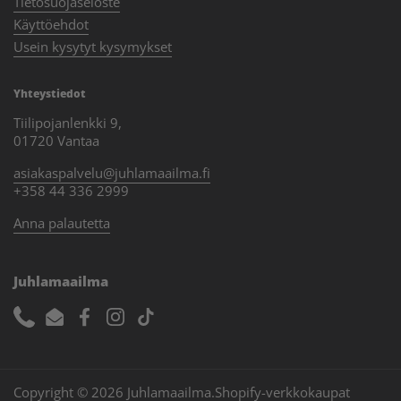
Tietosuojaseloste
Käyttöehdot
Usein kysytyt kysymykset
Yhteystiedot
Tiilipojanlenkki 9,
01720 Vantaa
asiakaspalvelu@juhlamaailma.fi
+358 44 336 2999
Anna palautetta
Juhlamaailma
Phone
Email
Facebook
Instagram
TikTok
Copyright © 2026
Juhlamaailma
.
Shopify-verkkokaupat