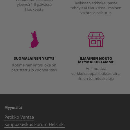
Kaikissa verkkokaupasta
yleensä 1-3 päivässä
tehdyissä tilauksissa ilmainen
tilauksesta
vaihto ja palautus
SUOMALAINEN YRITYS
ILMAINEN NOUTO
MYYMÄLÖISTÄMME
Kotimainen yritys joka on
Voit noutaa
perustettu jo vuonna 1991
verkkokauppatilauksesi aina
ilman toimituskuluja
Myymälät
Petikko Vantaa
Kauppakeskus Forum Helsinki