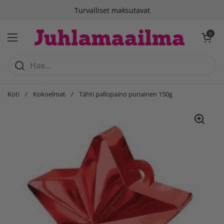
Siirry sisältöön
Turvalliset maksutavat
Avaa ostosko
0
Avaa valikko
Koti
/
Kokoelmat
/
Tähti pallopaino punainen 150g