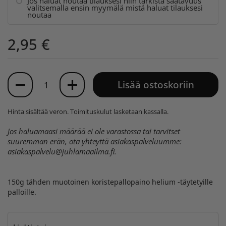
Jos haluat noutaa tilauksesi niin tarkista saatavuus
valitsemalla ensin myymälä mistä haluat tilauksesi
noutaa
2,95 €
Määrä
Lisää ostoskoriin
Hinta sisältää veron.
Toimituskulut
lasketaan kassalla.
Jos haluamaasi määrää ei ole varastossa tai tarvitset
suuremman erän, ota yhteyttä asiakaspalveluumme:
asiakaspalvelu@juhlamaailma.fi
.
150g tähden muotoinen koristepallopaino helium -täytetyille
palloille.