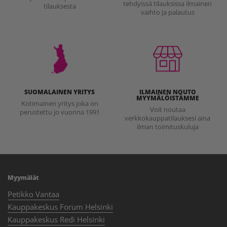
tehdyissä tilauksissa ilmainen
tilauksesta
vaihto ja palautus
SUOMALAINEN YRITYS
ILMAINEN NOUTO
MYYMÄLÖISTÄMME
Kotimainen yritys joka on
Voit noutaa
perustettu jo vuonna 1991
verkkokauppatilauksesi aina
ilman toimituskuluja
Myymälät
Petikko Vantaa
Kauppakeskus Forum Helsinki
Kauppakeskus Redi Helsinki