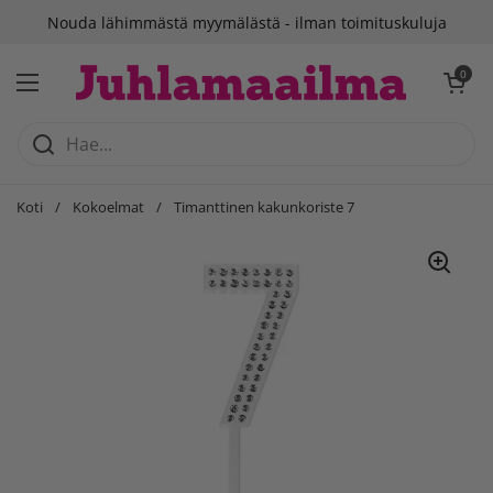
Siirry sisältöön
Nouda lähimmästä myymälästä - ilman toimituskuluja
Avaa ostosko
0
Avaa valikko
Koti
/
Kokoelmat
/
Timanttinen kakunkoriste 7