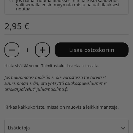
Jos haluat noutaa tilauksesi niin tarkista saatavuus
valitsemalla ensin myymälä mistä haluat tilauksesi
noutaa
2,95 €
Määrä
Lisää ostoskoriin
Hinta sisältää veron.
Toimituskulut
lasketaan kassalla.
Jos haluamaasi määrää ei ole varastossa tai tarvitset
suuremman erän, ota yhteyttä asiakaspalveluumme:
asiakaspalvelu@juhlamaailma.fi
.
Kirkas kakkukoriste, missä on muovisia leikkitimantteja.
Lisätietoja