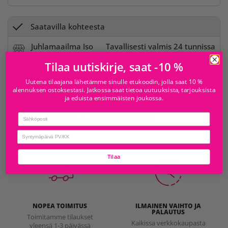
Saatavilla kohteesta
Juhlamaailma Iso
Tavallisesti valmis 24 tunnissa
Omena
Tilaa uutiskirje, saat -10 %
Myymälän tiedot
Uutena tilaajana lähetämme sinulle etukoodin, jolla saat 10 %
Juhlamaailma Sello
Tavallisesti valmis 24 tunnissa
alennuksen ostoksestasi. Jatkossa saat tietoa uutuuksista, tarjouksista
Myymälän tiedot
ja eduista ensimmäisten joukossa.
Tarkista saatavuus muissa myymälöissä
Email
birthday
Tilaa
NOPEA TOIMITUS
ILMAINEN VAIHTO JA
PALAUTUS
Toimitamme tilaukset
Kaikissa verkkokaupasta
yleensä 1-3 päivässä