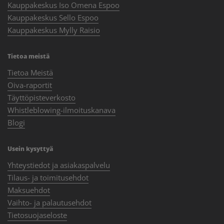
Kauppakeskus Iso Omena Espoo
Kauppakeskus Sello Espoo
Kauppakeskus Mylly Raisio
Tietoa meistä
Tietoa Meistä
Oiva-raportit
Täyttöpisteverkosto
Whistleblowing-ilmoituskanava
Blogi
Usein kysyttyä
Yhteystiedot ja asiakaspalvelu
Tilaus- ja toimitusehdot
Maksuehdot
Vaihto- ja palautusehdot
Tietosuojaseloste