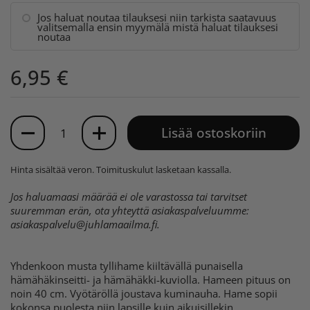
Jos haluat noutaa tilauksesi niin tarkista saatavuus
valitsemalla ensin myymälä mistä haluat tilauksesi
noutaa
6,95 €
Määrä
Lisää ostoskoriin
Hinta sisältää veron.
Toimituskulut
lasketaan kassalla.
Jos haluamaasi määrää ei ole varastossa tai tarvitset
suuremman erän, ota yhteyttä asiakaspalveluumme:
asiakaspalvelu@juhlamaailma.fi
.
Yhdenkoon musta tyllihame kiiltävällä punaisella
hämähäkinseitti- ja hämähäkki-kuviolla. Hameen pituus on
noin 40 cm. Vyötäröllä joustava kuminauha. Hame sopii
kokonsa puolesta niin lapsille kuin aikuisillekin.