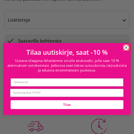
Lisätietoja
Saatavilla kohteesta
Tilaa uutiskirje, saat -10 %
Juhlamaailma
Tavallisesti valmis 24 tunnissa
Forum
Uutena tilaajana lähetämme sinulle etukoodin, jolla saat 10 %
Myymälän tiedot
alennuksen ostoksestasi. Jatkossa saat tietoa uutuuksista, tarjouksista
ja eduista ensimmäisten joukossa.
Juhlamaailma Redi
Tavallisesti valmis 24 tunnissa
Email
Myymälän tiedot
birthday
Tarkista saatavuus muissa myymälöissä
Tilaa