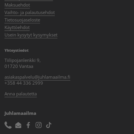
Maksuehdot
Vaihto- ja palautusehdot
Tietosuojaseloste
Käyttöehdot
Usein kysytyt kysymykset
Yhteystiedot
Tiilipojanlenkki 9,
01720 Vantaa
asiakaspalvelu@juhlamaailma.fi
+358 44 336 2999
Anna palautetta
Juhlamaailma
Phone
Email
Facebook
Instagram
TikTok