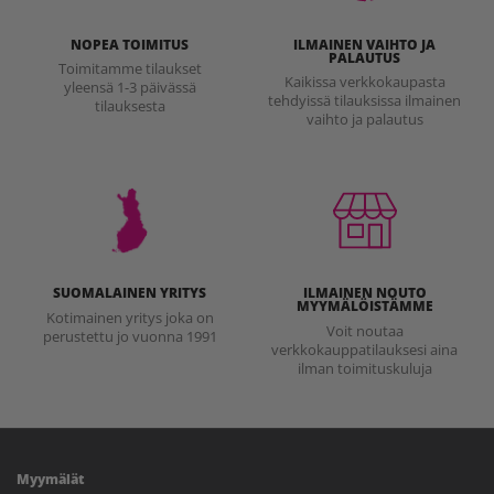
NOPEA TOIMITUS
ILMAINEN VAIHTO JA
PALAUTUS
Toimitamme tilaukset
Kaikissa verkkokaupasta
yleensä 1-3 päivässä
tehdyissä tilauksissa ilmainen
tilauksesta
vaihto ja palautus
SUOMALAINEN YRITYS
ILMAINEN NOUTO
MYYMÄLÖISTÄMME
Kotimainen yritys joka on
Voit noutaa
perustettu jo vuonna 1991
verkkokauppatilauksesi aina
ilman toimituskuluja
Myymälät