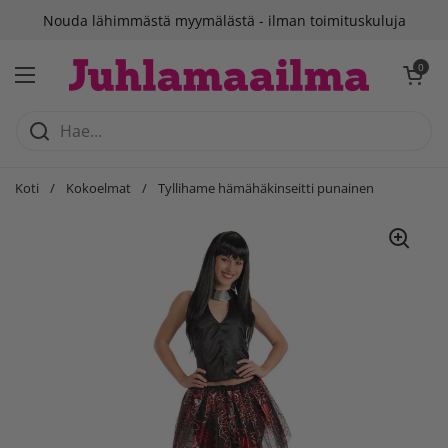
Siirry sisältöön
Nouda lähimmästä myymälästä - ilman toimituskuluja
Avaa ostosko
0
Avaa valikko
Koti
/
Kokoelmat
/
Tyllihame hämähäkinseitti punainen