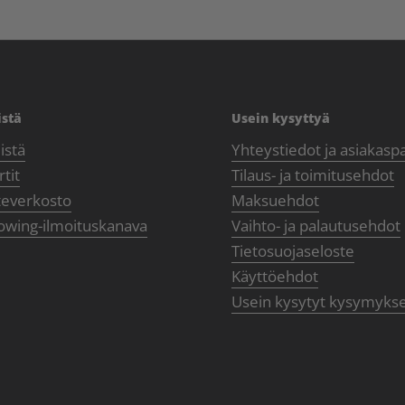
istä
Usein kysyttyä
istä
Yhteystiedot ja asiakasp
tit
Tilaus- ja toimitusehdot
teverkosto
Maksuehdot
owing-ilmoituskanava
Vaihto- ja palautusehdot
Tietosuojaseloste
Käyttöehdot
Usein kysytyt kysymyks