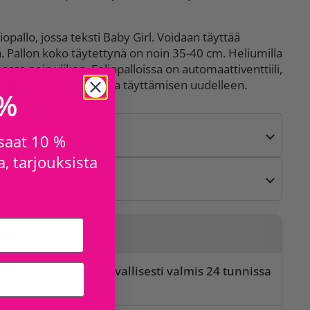
pallo, jossa teksti Baby Girl. Voidaan täyttää
. Pallon koko täytettynä on noin 35-40 cm. Heliumilla
massa noin viikon. Foliopalloissa on automaattiventtiili,
allon tyhjentämisen ja täyttämisen uudelleen.
 %
 saat 10 %
, tarjouksista
sta
orum
Tavallisesti valmis 24 tunnissa
t