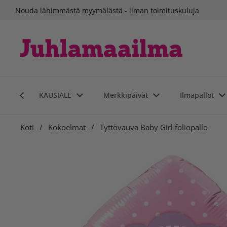
Siirry sisältöön
Nouda lähimmästä myymälästä - ilman toimituskuluja
KAUSIALE
Merkkipäivät
Ilmapallot
Koti
/
Kokoelmat
/
Tyttövauva Baby Girl foliopallo