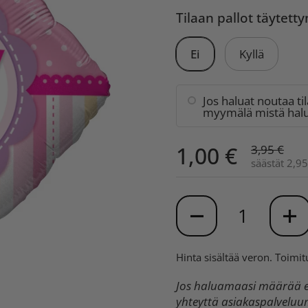
Tilaan pallot täytett
Ei
Kyllä
Jos haluat noutaa ti
myymälä mistä halua
1,00 €
3,95 €
säästät 2,95
Määrä
Hinta sisältää veron.
Toimit
Jos haluamaasi määrää ei
yhteyttä asiakaspalvelu