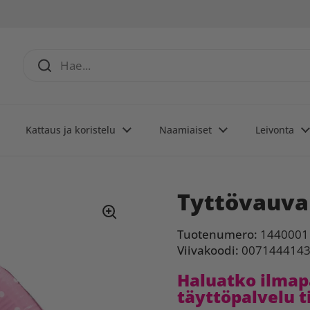
Kattaus ja koristelu
Naamiaiset
Leivonta
Tyttövauva 
Tuotenumero:
1440001
Viivakoodi:
007144414
Haluatko ilmapa
täyttöpalvelu t