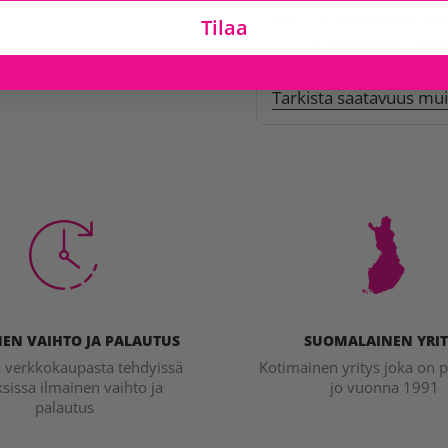
Juhlamaailma Re
Tilaa
Myymälän tiedo
Tarkista saatavuus mu
EN VAIHTO JA PALAUTUS
SUOMALAINEN YRIT
a verkkokaupasta tehdyissä
Kotimainen yritys joka on p
ksissa ilmainen vaihto ja
jo vuonna 1991
palautus