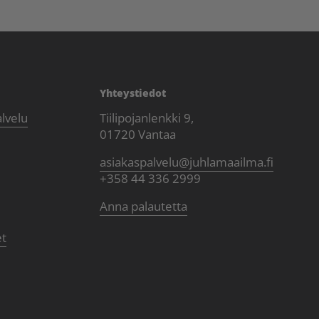
Yhteystiedot
alvelu
Tiilipojanlenkki 9,
01720 Vantaa
asiakaspalvelu@juhlamaailma.fi
+358 44 336 2999
Anna palautetta
et