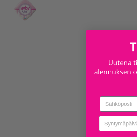
T
Uutena ti
alennuksen os
Email
birthday