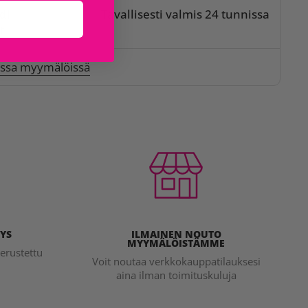
di
Tavallisesti valmis 24 tunnissa
t
issa myymälöissä
YS
ILMAINEN NOUTO
MYYMÄLÖISTÄMME
erustettu
Voit noutaa verkkokauppatilauksesi
aina ilman toimituskuluja