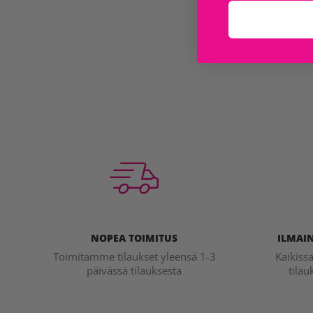
NOPEA TOIMITUS
ILMAIN
Toimitamme tilaukset yleensä 1-3
Kaikiss
päivässä tilauksesta
tilau