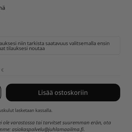
ynä
lauksesi niin tarkista saatavuus valitsemalla ensin
t tilauksesi noutaa
 €
Lisää ostoskoriin
uskulut
lasketaan kassalla.
 ole varastossa tai tarvitset suuremman erän, ota
umme:
asiakaspalvelu@juhlamaailma.fi
.