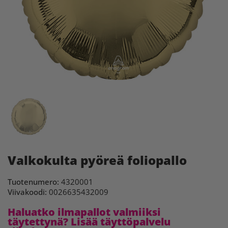
Valkokulta pyöreä foliopallo
Tuotenumero:
4320001
Viivakoodi:
0026635432009
Haluatko ilmapallot valmiiksi
täytettynä? Lisää täyttöpalvelu