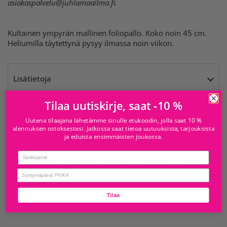
asiakaspalvelu@juhlamaailma.fi
.
Kultainen ympyrän mallinen foliopallo. Koko noin 45 cm.
Heliumilla täytettynä pysyy ilmassa noin viikon.
Lisätietoja
Tilaa uutiskirje, saat -10 %
Varoitukset
Uutena tilaajana lähetämme sinulle etukoodin, jolla saat 10 %
alennuksen ostoksestasi. Jatkossa saat tietoa uutuuksista, tarjouksista
ja eduista ensimmäisten joukossa.
Saatavilla kohteesta
Email
Juhlamaailma Redi
Tavallisesti valmis 24 tunnissa
birthday
Myymälän tiedot
Tarkista saatavuus muissa myymälöissä
Tilaa