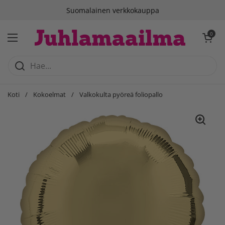
Siirry sisältöön
Suomalainen verkkokauppa
Avaa ostosko
0
Avaa valikko
Koti
/
Kokoelmat
/
Valkokulta pyöreä foliopallo