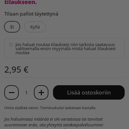
tilaukseen.
Tilaan pallot täytettynä
Ei
Kyllä
Jos haluat noutaa tilauksesi niin tarkista saatavuus
valitsemalla ensin myymälä mistä haluat tilauksesi
noutaa
2,95 €
Määrä
Lisää ostoskoriin
Hinta sisältää veron.
Toimituskulut
lasketaan kassalla.
Jos haluamaasi määrää ei ole varastossa tai tarvitset
suuremman erän, ota yhteyttä asiakaspalveluumme: