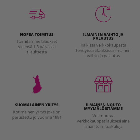
NOPEA TOIMITUS
ILMAINEN VAIHTO JA
PALAUTUS
Toimitamme tilaukset
Kaikissa verkkokaupasta
yleensä 1-3 päivässä
tehdyissä tilauksissa ilmainen
tilauksesta
vaihto ja palautus
SUOMALAINEN YRITYS
ILMAINEN NOUTO
MYYMÄLÖISTÄMME
Kotimainen yritys joka on
Voit noutaa
perustettu jo vuonna 1991
verkkokauppatilauksesi aina
ilman toimituskuluja