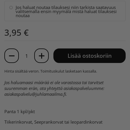
Jos haluat noutaa tilauksesi niin tarkista saatavuus
valitsemalla ensin myymälä mistä haluat tilauksesi
noutaa
3,95 €
Määrä
Lisää ostoskoriin
Hinta sisältää veron.
Toimituskulut
lasketaan kassalla.
Jos haluamaasi määrää ei ole varastossa tai tarvitset
suuremman erän, ota yhteyttä asiakaspalveluumme:
asiakaspalvelu@juhlamaailma.fi
.
Panta 1 kpl/pkt
Tiikerinkorvat, Seeprankorvat tai leopardinkorvat