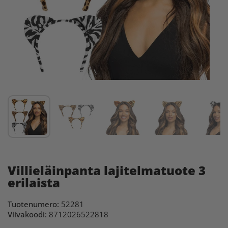
Villieläinpanta lajitelmatuote 3
erilaista
Tuotenumero:
52281
Viivakoodi:
8712026522818