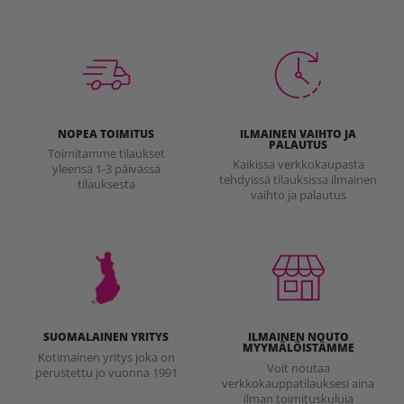
NOPEA TOIMITUS
ILMAINEN VAIHTO JA
PALAUTUS
Toimitamme tilaukset
Kaikissa verkkokaupasta
yleensä 1-3 päivässä
tehdyissä tilauksissa ilmainen
tilauksesta
vaihto ja palautus
SUOMALAINEN YRITYS
ILMAINEN NOUTO
MYYMÄLÖISTÄMME
Kotimainen yritys joka on
Voit noutaa
perustettu jo vuonna 1991
verkkokauppatilauksesi aina
ilman toimituskuluja