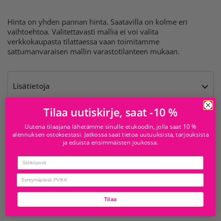
Hinta on yhden pannan hinta. Saatavilla on kolme eri
vaihtoehtoa. Valitettavasti mallia ei voi valita
verkkokaupasta tilattaessa vaan toimitamme
sattumanvaraisen mallin varastotilanteen mukaan.
Lisätietoja
Tilaa uutiskirje, saat -10 %
Saatavilla kohteesta
Uutena tilaajana lähetämme sinulle etukoodin, jolla saat 10 %
alennuksen ostoksestasi. Jatkossa saat tietoa uutuuksista, tarjouksista
Juhlamaailma Iso
Tavallisesti valmis 24 tunnissa
ja eduista ensimmäisten joukossa.
Omena
Myymälän tiedot
Email
birthday
Juhlamaailma Sello
Tavallisesti valmis 24 tunnissa
Myymälän tiedot
Tilaa
Tarkista saatavuus muissa myymälöissä