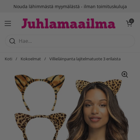
Siirry sisältöön
Nouda lähimmästä myymälästä - ilman toimituskuluja
Avaa ostosko
0
Avaa valikko
Koti
/
Kokoelmat
/
Villieläinpanta lajitelmatuote 3 erilaista