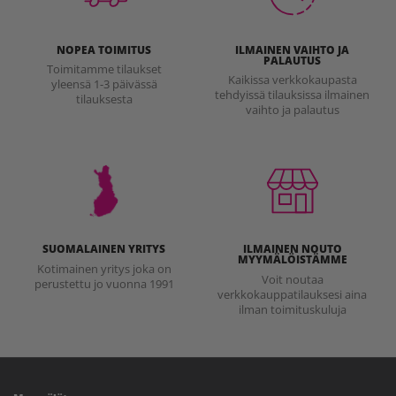
NOPEA TOIMITUS
ILMAINEN VAIHTO JA
PALAUTUS
Toimitamme tilaukset
Kaikissa verkkokaupasta
yleensä 1-3 päivässä
tehdyissä tilauksissa ilmainen
tilauksesta
vaihto ja palautus
SUOMALAINEN YRITYS
ILMAINEN NOUTO
MYYMÄLÖISTÄMME
Kotimainen yritys joka on
Voit noutaa
perustettu jo vuonna 1991
verkkokauppatilauksesi aina
ilman toimituskuluja