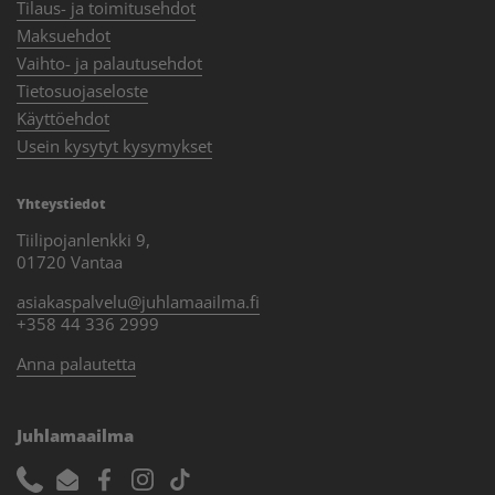
Tilaus- ja toimitusehdot
Maksuehdot
Vaihto- ja palautusehdot
Tietosuojaseloste
Käyttöehdot
Usein kysytyt kysymykset
Yhteystiedot
Tiilipojanlenkki 9,
01720 Vantaa
asiakaspalvelu@juhlamaailma.fi
+358 44 336 2999
Anna palautetta
Juhlamaailma
Phone
Email
Facebook
Instagram
TikTok