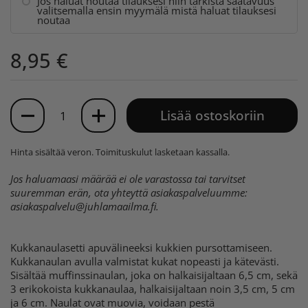
Jos haluat noutaa tilauksesi niin tarkista saatavuus
valitsemalla ensin myymälä mistä haluat tilauksesi
noutaa
8,95 €
Määrä
Lisää ostoskoriin
Hinta sisältää veron.
Toimituskulut
lasketaan kassalla.
Jos haluamaasi määrää ei ole varastossa tai tarvitset
suuremman erän, ota yhteyttä asiakaspalveluumme:
asiakaspalvelu@juhlamaailma.fi
.
Kukkanaulasetti apuvälineeksi kukkien pursottamiseen.
Kukkanaulan avulla valmistat kukat nopeasti ja kätevästi.
Sisältää muffinssinaulan, joka on halkaisijaltaan 6,5 cm, sekä
3 erikokoista kukkanaulaa, halkaisijaltaan noin 3,5 cm, 5 cm
ja 6 cm. Naulat ovat muovia, voidaan pestä