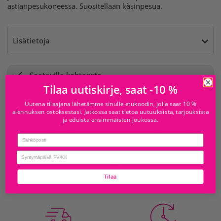
astianpesukoneessa. Suositellaan käsinpesua.
Lisätietoja
Saatavilla kohteesta
Tilaa uutiskirje, saat -10 %
Juhlamaailma Iso
Tavallisesti valmis 24 tunnissa
Omena
Uutena tilaajana lähetämme sinulle etukoodin, jolla saat 10 %
alennuksen ostoksestasi. Jatkossa saat tietoa uutuuksista, tarjouksista
Myymälän tiedot
ja eduista ensimmäisten joukossa.
Juhlamaailma Redi
Tavallisesti valmis 24 tunnissa
Email
Myymälän tiedot
birthday
Tarkista saatavuus muissa myymälöissä
Tilaa