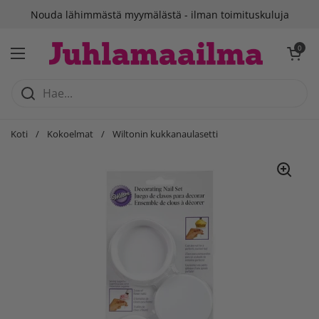
Siirry sisältöön
Nouda lähimmästä myymälästä - ilman toimituskuluja
Avaa ostosko
0
Avaa valikko
Koti
/
Kokoelmat
/
Wiltonin kukkanaulasetti